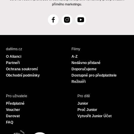
přímého marketingu.
F
I
Y
a
n
o
c
s
u
e
t
T
b
a
u
dafilms.cz
Filmy
o
g
b
O Alianci
A-Z
o
r
e
Partneři
Nedávno přidané
k
a
Ochrana soukromí
Doporučujeme
m
Obchodní podmínky
Dostupné pro předplatitele
Režiséři
Pro uživatele
Pro dítě
Předplatné
Junior
Voucher
Proč Junior
Darovat
Vytvořit Junior Účet
FAQ