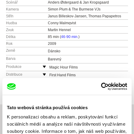
Scénář
Anders Østergaard & Jan Krogsgaard
Kamera
Simon Plum & The Burmese VJs
Střih
Janus Billeskov-Jansen, Thomas Papapetros
Hudba
Conny Malmqvist
Zvuk
Martin Hennel
Délka
85 min (
46-90 min.
)
Rok
2009
Země
Dánsko
Barva
Barevný
Produkce
Magic Hour Films
Dánsko
Distribuce
First Hand Films
Neunbrunnenstraße 50
Festivaly
Oscar® nominated for Best Documentary
Feature.
8050 Zurich
More than 150 festivals worldwide, 47
Švýcarsko
international Awards (IDFA, Sundance, Grierson,
web:
http://www.firsthandfilms.com/
Cinema for Peace)
Tato webová stránka používá cookies
mobil: (0041) 443 122 060
IDFA (Winner Main & Amnesty Award), Grierson
K personalizaci obsahu a reklam, poskytování funkcí
e-mail:
info@firsthandfilms.com
Award (Best Cinema Doc.), CPH:DOX (Winner
Main & Amnesty Award), Sundance (Winner
sociálních médií a analýze naší návštěvnosti využíváme
Související filmy (20)
World Doc. Editing Award), Cinema Eyes (Best
soubory cookie. Informace o tom, jak náš web používáte,
Int. Feature, Editing)