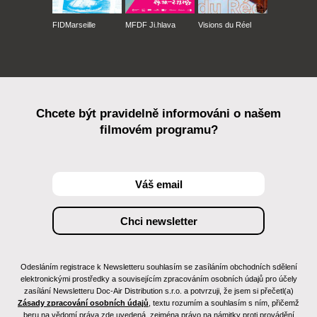
FIDMarseille
MFDF Ji.hlava
Visions du Réel
Chcete být pravidelně informováni o našem
filmovém programu?
Odesláním registrace k Newsletteru souhlasím se zasíláním obchodních sdělení
elektronickými prostředky a souvisejícím zpracováním osobních údajů pro účely
zasílání Newsletteru Doc-Air Distribution s.r.o. a potvrzuji, že jsem si přečetl(a)
Zásady zpracování osobních údajů
, textu rozumím a souhlasím s ním, přičemž
beru na vědomí práva zde uvedená, zejména právo na námitky proti provádění