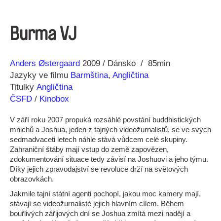
Burma VJ
Režie
Rok
Anders Østergaard
2009
Dánsko
85min
Jazyky ve filmu
Barmština
,
Angličtina
Titulky
Angličtina
ČSFD
/
Kinobox
V září roku 2007 propuká rozsáhlé povstání buddhistických
mnichů a Joshua, jeden z tajných videožurnalistů, se ve svých
sedmadvaceti letech náhle stává vůdcem celé skupiny.
Zahraniční štáby mají vstup do země zapovězen,
zdokumentování situace tedy závisí na Joshuovi a jeho týmu.
Díky jejich zpravodajství se revoluce drží na světových
obrazovkách.
Jakmile tajní státní agenti pochopí, jakou moc kamery mají,
stávají se videožurnalisté jejich hlavním cílem. Během
bouřlivých zářijových dní se Joshua zmítá mezi nadějí a