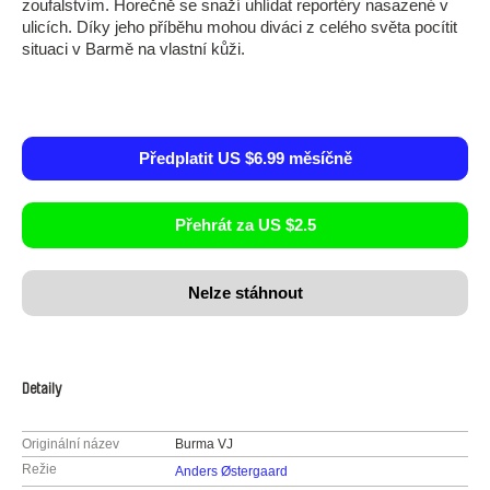
zoufalstvím. Horečně se snaží uhlídat reportéry nasazené v
ulicích. Díky jeho příběhu mohou diváci z celého světa pocítit
situaci v Barmě na vlastní kůži.
Předplatit US $6.99 měsíčně
Přehrát za US $2.5
Nelze stáhnout
Detaily
Originální název
Burma VJ
Režie
Anders Østergaard