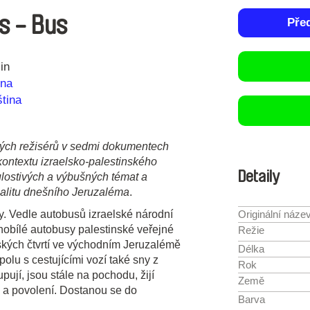
s - Bus
Pře
in
ina
ština
kých režisérů v sedmi dokumentech
kontextu izraelsko-palestinského
Detaily
ulostivých a výbušných témat a
realitu dnešního Jeruzaléma
.
ry. Vedle autobusů izraelské národní
Originální náze
obílé autobusy palestinské veřejné
Režie
nských čtvrtí ve východním Jeruzalémě
Délka
spolu s cestujícími vozí také sny z
Rok
pují, jsou stále na pochodu, žijí
Země
ů a povolení. Dostanou se do
Barva