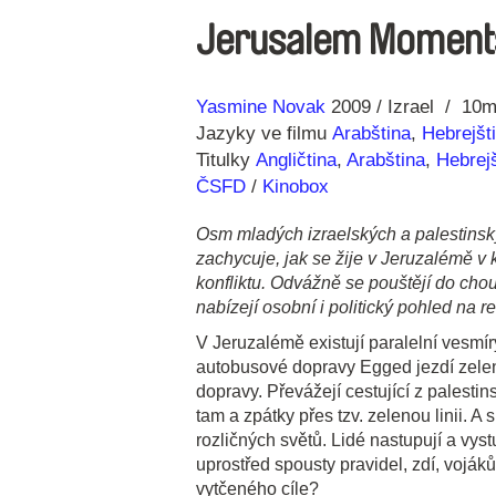
Jerusalem Moment
Režie
Rok
Yasmine Novak
2009
Izrael
10m
Jazyky ve filmu
Arabština
,
Hebrejšt
Titulky
Angličtina
,
Arabština
,
Hebrej
ČSFD
/
Kinobox
Osm mladých izraelských a palestins
zachycuje, jak se žije v Jeruzalémě v 
konfliktu. Odvážně se pouštějí do cho
nabízejí osobní i politický pohled na 
V Jeruzalémě existují paralelní vesmí
autobusové dopravy Egged jezdí zelen
dopravy. Převážejí cestující z palesti
tam a zpátky přes tzv. zelenou linii. A 
rozličných světů. Lidé nastupují a vystu
uprostřed spousty pravidel, zdí, voják
vytčeného cíle?