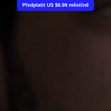
Předplatit US $6.99 měsíčně