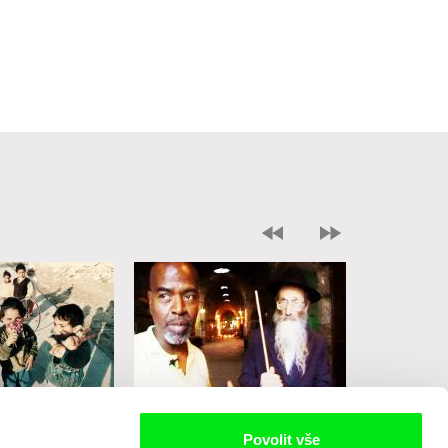
Sean McAllister
Eyal Sivan
Povolit vše