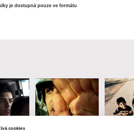
tulky je dostupná pouze ve formátu
Avi Mograbi
Eyal Sivan
ívá cookies