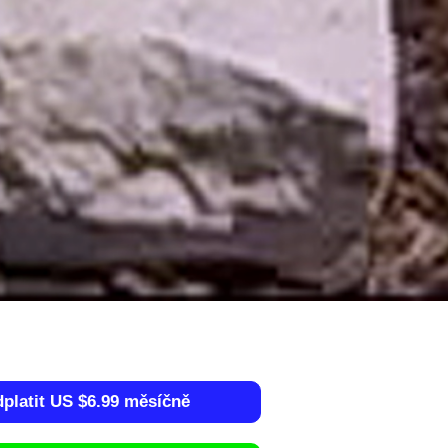
dplatit US $6.99 měsíčně