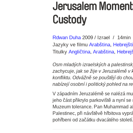
Jerusalem Moments 
Custody
Režie
Rok
Rdwan Duha
2009
Izrael
14min
Jazyky ve filmu
Arabština
,
Hebrejšt
Titulky
Angličtina
,
Arabština
,
Hebrej
Osm mladých izraelských a palestins
zachycuje, jak se žije v Jeruzalémě v 
konfliktu. Odvážně se pouštějí do cho
nabízejí osobní i politický pohled na 
V západním Jeruzalémě se nalézá mus
jeho část přikrylo parkoviště a nyní se
Muzeum tolerance. Pan Muhammad al-
Palestinec, při návštěvě hřbitova vyprá
pohřbeni od začátku dvacátého století