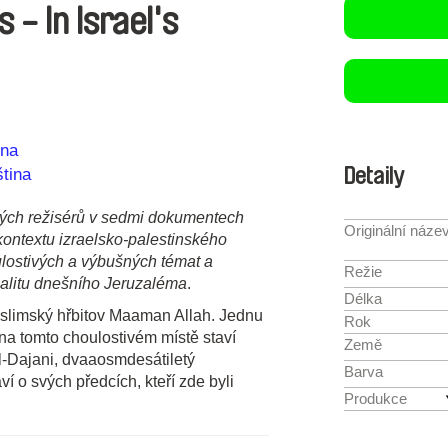
- In Israel's
ina
Detaily
ština
kých režisérů v sedmi dokumentech
Originální náze
kontextu izraelsko-palestinského
ulostivých a výbušných témat a
Režie
realitu dnešního Jeruzaléma
.
Délka
limský hřbitov Maaman Allah. Jednu
Rok
 na tomto choulostivém místě staví
Země
Dajani, dvaaosmdesátiletý
Barva
ví o svých předcích, kteří zde byli
Produkce
.