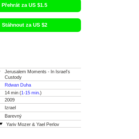
Přehrát za US $1.5
Stáhnout za US $2
v
Jerusalem Moments - In Israel's
Custody
Rdwan Duha
14 min (
1-15 min.
)
2009
Izrael
Barevný
Yariv Mozer & Yael Perlov
Izrael