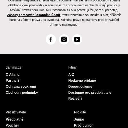
Odesláním registrace k Newsletteru souhlasím se zasíláním obchodních sdělení
elektronickými prostředky a souvisejícím zpracováním osobních údajů pro účely
zasílání Newsletteru Doc-Air Distribution s.r.o. a potvrzuji, že jsem si přečetl(a)
Zásady zpracování osobních údajů
, textu rozumím a souhlasím s ním, přičemž
beru na vědomí práva zde uvedená, zejména právo na námitky proti provádění
přímého marketingu.
F
I
Y
a
n
o
c
s
u
e
t
T
b
a
u
dafilms.cz
Filmy
o
g
b
O Alianci
A-Z
o
r
e
Partneři
Nedávno přidané
k
a
Ochrana soukromí
Doporučujeme
m
Obchodní podmínky
Dostupné pro předplatitele
Režiséři
Pro uživatele
Pro dítě
Předplatné
Junior
Voucher
Proč Junior