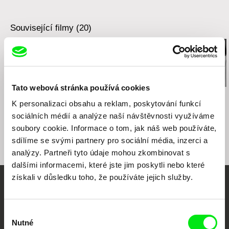
Související filmy (20)
Tato webová stránka používá cookies
Idrissa Guiro
Claudie Lévesque
Peter Schreiner
Ashes
K personalizaci obsahu a reklam, poskytování funkcí
My Family in 17 Takes
Bellavista
sociálních médií a analýze naší návštěvnosti využíváme
soubory cookie. Informace o tom, jak náš web používáte,
sdílíme se svými partnery pro sociální média, inzerci a
analýzy. Partneři tyto údaje mohou zkombinovat s
dalšími informacemi, které jste jim poskytli nebo které
získali v důsledku toho, že používáte jejich služby.
Vaše online
dokumentární kino
Výběr
Nutné
souhlasu