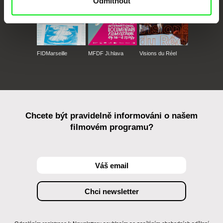
Odmítnout
FIDMarseille
MFDF Ji.hlava
Visions du Réel
Chcete být pravidelně informováni o našem
filmovém programu?