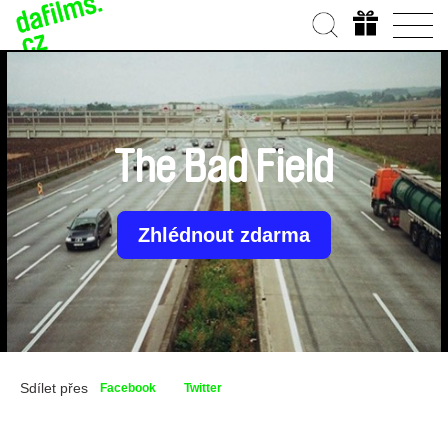
The Bad Field
Zhlédnout zdarma
Sdílet přes
Facebook
Twitter