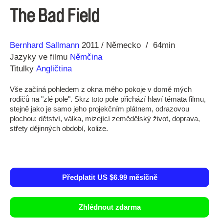
The Bad Field
Režie
Rok
Bernhard Sallmann
2011
Německo
64min
Jazyky ve filmu
Němčina
Titulky
Angličtina
Vše začíná pohledem z okna mého pokoje v domě mých
rodičů na "zlé pole". Skrz toto pole přichází hlaví témata filmu,
stejně jako je samo jeho projekčním plátnem, odrazovou
plochou: dětství, válka, mizející zemědělský život, doprava,
střety dějinných období, kolize.
Předplatit US $6.99 měsíčně
Zhlédnout zdarma