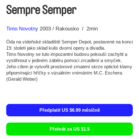
Sempre Semper
Režie
Rok
Timo Novotny
2003
Rakousko
2min
Óda na vídeňské skladiště Semper Depot, postavené na konci
19. století jako sklad kulis dvorní opery a divadla.
Timo Novotny se tuto impozantní budovu pokouší zachytit a
vystihnout v jediném záběru pomocí zrcadlení a smyček.
Jeho cílem je vytvořit prostorové zmatení skrze optické klamy
připomínající hříčky s vizuálním vnímáním M.C. Eschera.
(Gerald Weber)
Předplatit US $6.99 měsíčně
Přehrát za US $1.5