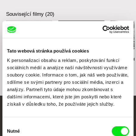
Související filmy (20)
Tato webová stránka používá cookies
Lotte Schreiber
Siegfried A. Fruhauf
Peter Mettler
Domino
Night Sweat
Eastern Ave
K personalizaci obsahu a reklam, poskytování funkcí
sociálních médií a analýze naší návštěvnosti využíváme
soubory cookie. Informace o tom, jak náš web používáte,
sdílíme se svými partnery pro sociální média, inzerci a
analýzy. Partneři tyto údaje mohou zkombinovat s
dalšími informacemi, které jste jim poskytli nebo které
získali v důsledku toho, že používáte jejich služby.
Vaše online
dokumentární kino
Výběr
Nutné
souhlasu