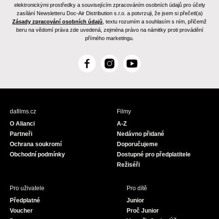
elektronickými prostředky a souvisejícím zpracováním osobních údajů pro účely
zasílání Newsletteru Doc-Air Distribution s.r.o. a potvrzuji, že jsem si přečetl(a)
Zásady zpracování osobních údajů
, textu rozumím a souhlasím s ním, přičemž
beru na vědomí práva zde uvedená, zejména právo na námitky proti provádění
přímého marketingu.
F
I
Y
a
n
o
c
s
u
e
t
T
b
a
u
dafilms.cz
Filmy
o
g
b
O Alianci
A-Z
o
r
e
Partneři
Nedávno přidané
k
a
Ochrana soukromí
Doporučujeme
m
Obchodní podmínky
Dostupné pro předplatitele
Režiséři
Pro uživatele
Pro dítě
Předplatné
Junior
Voucher
Proč Junior