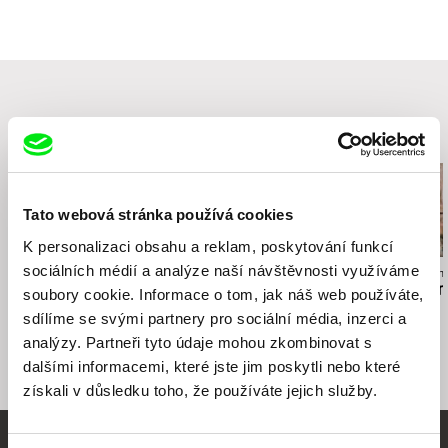
Související filmy (20)
Tato webová stránka používá cookies
K personalizaci obsahu a reklam, poskytování funkcí
sociálních médií a analýze naší návštěvnosti využíváme
Helena Třeštíková
Andrey Gryazev
Filip Antoni Mali
René
Miner`s Day
Resettlemen
soubory cookie. Informace o tom, jak náš web používáte,
sdílíme se svými partnery pro sociální média, inzerci a
analýzy. Partneři tyto údaje mohou zkombinovat s
dalšími informacemi, které jste jim poskytli nebo které
získali v důsledku toho, že používáte jejich služby.