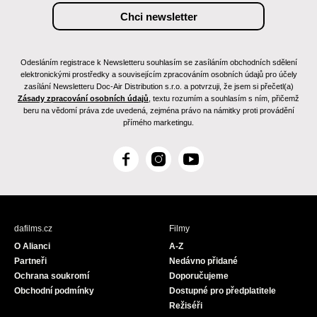
Odesláním registrace k Newsletteru souhlasím se zasíláním obchodních sdělení
elektronickými prostředky a souvisejícím zpracováním osobních údajů pro účely
zasílání Newsletteru Doc-Air Distribution s.r.o. a potvrzuji, že jsem si přečetl(a)
Zásady zpracování osobních údajů
, textu rozumím a souhlasím s ním, přičemž
beru na vědomí práva zde uvedená, zejména právo na námitky proti provádění
přímého marketingu.
F
I
Y
a
n
o
c
s
u
e
t
T
b
a
u
dafilms.cz
Filmy
o
g
b
O Alianci
A-Z
o
r
e
Partneři
Nedávno přidané
k
a
Ochrana soukromí
Doporučujeme
m
Obchodní podmínky
Dostupné pro předplatitele
Režiséři