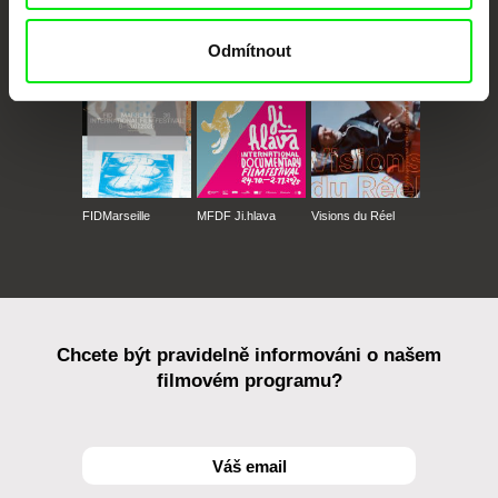
CPH:DOX
Doclisboa
Millennium Docs
DOK Leipzig
Against Gravity
Odmítnout
FIDMarseille
MFDF Ji.hlava
Visions du Réel
Chcete být pravidelně informováni o našem
filmovém programu?