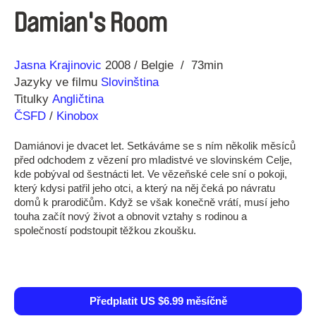
Damian's Room
Režie
Rok
Jasna Krajinovic
2008
Belgie
73min
Jazyky ve filmu
Slovinština
Titulky
Angličtina
ČSFD
/
Kinobox
Damiánovi je dvacet let. Setkáváme se s ním několik měsíců
před odchodem z vězení pro mladistvé ve slovinském Celje,
kde pobýval od šestnácti let. Ve vězeňské cele sní o pokoji,
který kdysi patřil jeho otci, a který na něj čeká po návratu
domů k prarodičům. Když se však konečně vrátí, musí jeho
touha začít nový život a obnovit vztahy s rodinou a
společností podstoupit těžkou zkoušku.
Předplatit US $6.99 měsíčně