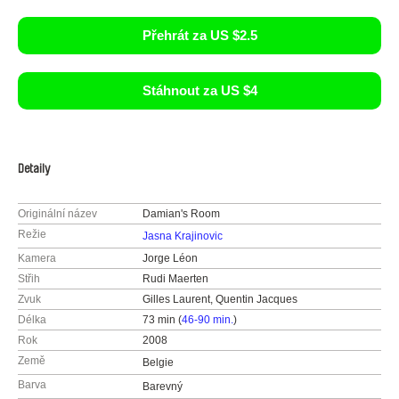
Přehrát za US $2.5
Stáhnout za US $4
Detaily
Originální název
Damian's Room
Režie
Jasna Krajinovic
Kamera
Jorge Léon
Střih
Rudi Maerten
Zvuk
Gilles Laurent, Quentin Jacques
Délka
73 min (
46-90 min.
)
Rok
2008
Země
Belgie
Barva
Barevný