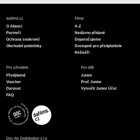
c
s
u
e
t
T
b
a
u
dafilms.cz
Filmy
o
g
b
O Alianci
A-Z
o
r
e
Partneři
Nedávno přidané
k
a
Ochrana soukromí
Doporučujeme
m
Obchodní podmínky
Dostupné pro předplatitele
Režiséři
Pro uživatele
Pro dítě
Předplatné
Junior
Voucher
Proč Junior
Darovat
Vytvořit Junior Účet
FAQ
Doc-Air Distribution s.r.o.