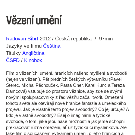
Vězení umění
Režie
Rok
Radovan Síbrt
2012
Česká republika
97min
Jazyky ve filmu
Čeština
Titulky
Angličtina
ČSFD
/
Kinobox
Film o vězeních, umění, hranicích našeho myšlení a svobodě
(nejen ve vězení). Pět předních českých výtvarníků (Pavel
Sterec, Michal Pěchouček, Pasta Oner, Karel Kunc a Tereza
Damcová) vstupuje do prostoru věznice, aby zde se svými
novými spolupracovníky z řad vězňů začali tvořit. Omezení
tohoto světa ale otevírají nové hranice fantazie a uměleckého
projevu. Jak je vlastně tento projev svobodný? Co jej určuje? A
kdo je vlastně svobodný? Esej o imaginární a fyzické
svobodě, o tom, jaké jsou naše možnosti a jak jsme schopni
překračovat různá omezení, ať už fyzická či myšlenková. Ale
také film o současném výtvarném umění, o jeho hranicích a