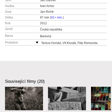
Střih
Jan Daňhel
Hudba
Ivan Acher
Zvuk
Jan Richtr
Délka
97 min (
91+ min.
)
Rok
2012
Země
Česká republika
Barva
Barevný
Produkce
Tereza Horská, Vít Klusák, Filip Remunda
Česká republika
Související filmy (20)