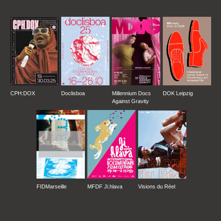
CPH:DOX
Doclisboa
Millennium Docs
DOK Leipzig
Against Gravity
FIDMarseille
MFDF Ji.hlava
Visions du Réel