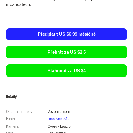
možnostech.
Předplatit US $6.99 měsíčně
Přehrát za US $2.5
Stáhnout za US $4
Detaily
Originální název
Vězení umění
Režie
Radovan Síbrt
Kamera
György László