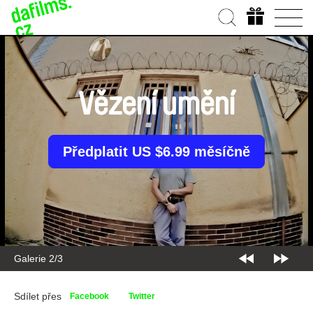
Vězení umění
Předplatit US $6.99 měsíčně
Galerie 3/3
Sdílet přes
Facebook
Twitter