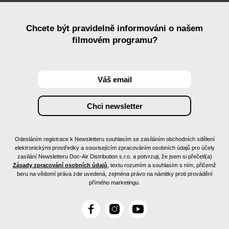
Chcete být pravidelně informováni o našem
filmovém programu?
Odesláním registrace k Newsletteru souhlasím se zasíláním obchodních sdělení
elektronickými prostředky a souvisejícím zpracováním osobních údajů pro účely
zasílání Newsletteru Doc-Air Distribution s.r.o. a potvrzuji, že jsem si přečetl(a)
Zásady zpracování osobních údajů
, textu rozumím a souhlasím s ním, přičemž
beru na vědomí práva zde uvedená, zejména právo na námitky proti provádění
přímého marketingu.
F
I
Y
a
n
o