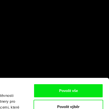
Povolit vše
těvnosti
tnery pro
Povolit výběr
acemi, které