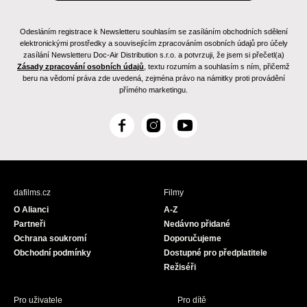
Odesláním registrace k Newsletteru souhlasím se zasíláním obchodních sdělení
elektronickými prostředky a souvisejícím zpracováním osobních údajů pro účely
zasílání Newsletteru Doc-Air Distribution s.r.o. a potvrzuji, že jsem si přečetl(a)
Zásady zpracování osobních údajů
, textu rozumím a souhlasím s ním, přičemž
beru na vědomí práva zde uvedená, zejména právo na námitky proti provádění
přímého marketingu.
F
I
Y
a
n
o
c
s
u
e
t
T
b
a
u
dafilms.cz
Filmy
o
g
b
O Alianci
A-Z
o
r
e
Partneři
Nedávno přidané
k
a
Ochrana soukromí
Doporučujeme
m
Obchodní podmínky
Dostupné pro předplatitele
Režiséři
Pro uživatele
Pro dítě