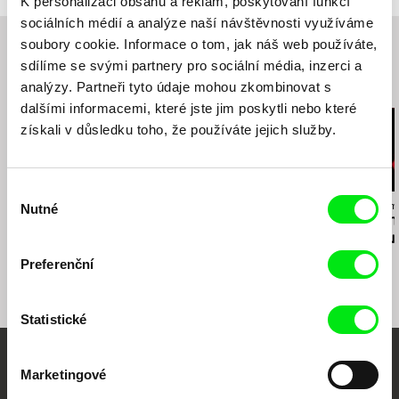
K personalizaci obsahu a reklam, poskytování funkcí
tel: +49-(0(172 - 8744 229
Docreview, Warsaw
sociálních médií a analýze naší návštěvnosti využíváme
e-mail:
info@stefanweinert.de
One world Prague, Bucarest, Sofia
soubory cookie. Informace o tom, jak náš web používáte,
16th Berlin and Beyond, San Francisco
sdílíme se svými partnery pro sociální média, inzerci a
Baghdad International Film Festival
analýzy. Partneři tyto údaje mohou zkombinovat s
Související filmy (20)
dalšími informacemi, které jste jim poskytli nebo které
získali v důsledku toho, že používáte jejich služby.
Výběr
Tomáš Kudrna
Alexandru Solomon
Alexandru Solom
Nutné
souhlasu
Po dlouhé noci den
Cold Waves
Velká komuni
bankovní lou
Preferenční
Statistické
Vaše online
Marketingové