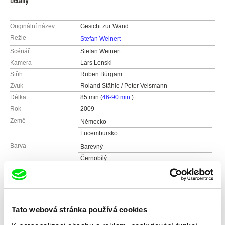
Detaily
Originální název
Gesicht zur Wand
Režie
Stefan Weinert
Scénář
Stefan Weinert
Kamera
Lars Lenski
Střih
Ruben Bürgam
Zvuk
Roland Stähle / Peter Veismann
Délka
85 min (
46-90 min.
)
Rok
2009
Země
Německo
Lucembursko
Barva
Barevný
Černobílý
Distribuce
Stefan Weinert
Schedter str. 23
Festivaly
XX Cine Céara Fortalez Brazil
10435 Berlin
Il cinema europea, Florence
Ocenění
Jury Award Baghdad International Film Festival
Německo
24th Leeds International Film Festival
Sprecial Mention, Documentary of the monthe
Tato webová stránka používá cookies
by German Film Festival
web:
http://www.facethewall.eu/home.html
1st Rige Freedom Film Festival