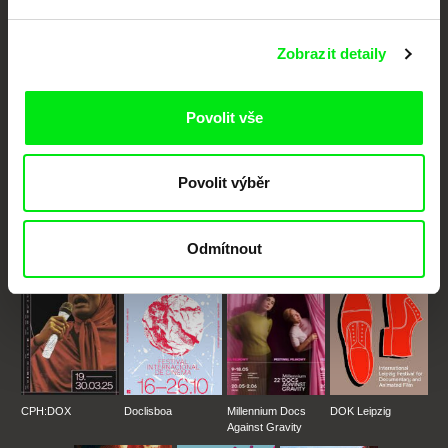
dokumentární kino
Zobrazit detaily
Nové festivalové filmy
každý týden
Povolit vše
Portál DAFilms.cz je výsledkem tvůrčí spolupráce 7 klíčových evropských
festivalů dokumentárního filmu sdružených do Doc Alliance. Naším cílem je
posouvat hranice dokumentárního filmu, propagovat jeho rozmanitost a
Povolit výběr
podporovat kvalitní autorské filmy.
Členové Doc Alliance
Odmítnout
CPH:DOX
Doclisboa
Millennium Docs
DOK Leipzig
Against Gravity