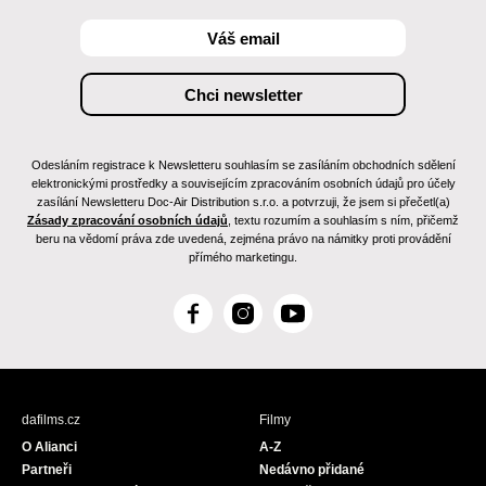
Odesláním registrace k Newsletteru souhlasím se zasíláním obchodních sdělení
elektronickými prostředky a souvisejícím zpracováním osobních údajů pro účely
zasílání Newsletteru Doc-Air Distribution s.r.o. a potvrzuji, že jsem si přečetl(a)
Zásady zpracování osobních údajů
, textu rozumím a souhlasím s ním, přičemž
beru na vědomí práva zde uvedená, zejména právo na námitky proti provádění
přímého marketingu.
F
I
Y
a
n
o
c
s
u
e
t
T
b
a
u
dafilms.cz
Filmy
o
g
b
O Alianci
A-Z
o
r
e
Partneři
Nedávno přidané
k
a