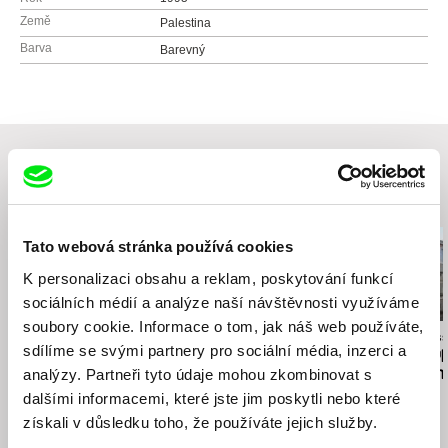
Země
Palestina
Barva
Barevný
Související filmy (20)
Tato webová stránka používá cookies
K personalizaci obsahu a reklam, poskytování funkcí
sociálních médií a analýze naší návštěvnosti využíváme
soubory cookie. Informace o tom, jak náš web používáte,
Eyal Sivan
Thomas A. Østbye
Ingvar A. Thor
sdílíme se svými partnery pro sociální média, inzerci a
AQABAT JABER, passing
Pryč z Norska
House of Hop
through
Refugee Cam
analýzy. Partneři tyto údaje mohou zkombinovat s
dalšími informacemi, které jste jim poskytli nebo které
získali v důsledku toho, že používáte jejich služby.