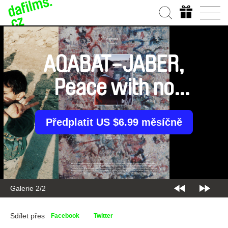
AQABAT-JABER,
Peace with no
return?
Předplatit US $6.99 měsíčně
Galerie 2/2
Sdílet přes
Facebook
Twitter