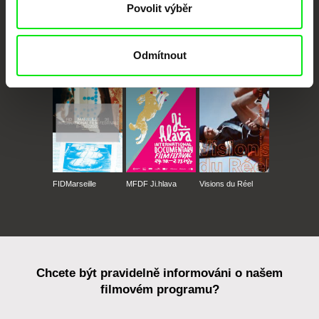
Povolit výběr
CPH:DOX
Doclisboa
Millennium Docs
DOK Leipzig
Odmítnout
Against Gravity
FIDMarseille
MFDF Ji.hlava
Visions du Réel
Chcete být pravidelně informováni o našem
filmovém programu?