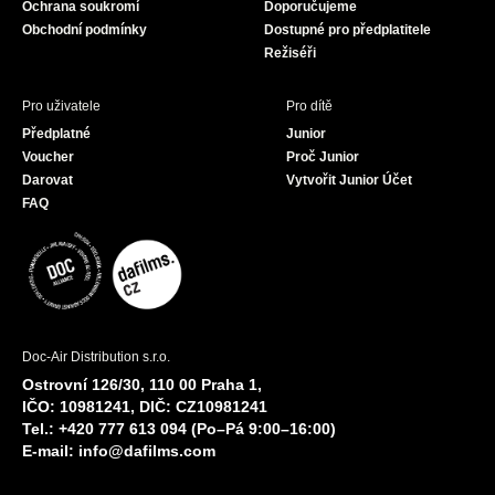
Ochrana soukromí
Doporučujeme
m
Obchodní podmínky
Dostupné pro předplatitele
Režiséři
Pro uživatele
Pro dítě
Předplatné
Junior
Voucher
Proč Junior
Darovat
Vytvořit Junior Účet
FAQ
Doc-Air Distribution s.r.o.
Ostrovní 126/30, 110 00 Praha 1,
IČO: 10981241, DIČ: CZ10981241
Tel.: +420 777 613 094 (Po–Pá 9:00–16:00)
E-mail:
info@dafilms.com