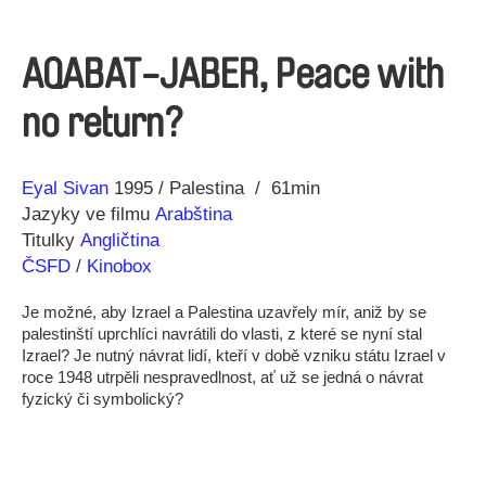
AQABAT-JABER, Peace with
no return?
Režie
Rok
Eyal Sivan
1995
Palestina
61min
Jazyky ve filmu
Arabština
Titulky
Angličtina
ČSFD
/
Kinobox
Je možné, aby Izrael a Palestina uzavřely mír, aniž by se
palestinští uprchlíci navrátili do vlasti, z které se nyní stal
Izrael? Je nutný návrat lidí, kteří v době vzniku státu Izrael v
roce 1948 utrpěli nespravedlnost, ať už se jedná o návrat
fyzický či symbolický?