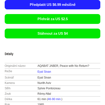
Předplatit US $6.99 měsíčně
Přehrát za US $2.5
Stáhnout za US $4
Detaily
Originální název
AQABAT JABER, Peace with No Return?
Režie
Eyal Sivan
Scénář
Eyal Sivan
Kamera
Nurith Aviv
Střih
Sylvie Pontoizeau
Zvuk
Rémy Attal
Délka
61 min (
46-90 min.
)
Rok
1995