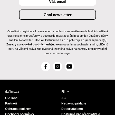
Odesláním registrace k Newsletteru souhlasím se zasíláním obchodních sdělení
elektronickými prostředky a souvisejícím zpracováním osobních údajů pro účely
zasílání Newsletteru Doc-Air Distribution s.r.o. a potvrzuji, že jsem si přečetl(a)
Zásady zpracování osobních údajů
, textu rozumím a souhlasím s ním, přičemž
beru na vědomí práva zde uvedená, zejména právo na námitky proti provádění
přímého marketingu.
F
I
Y
a
n
o
c
s
u
e
t
T
b
a
u
dafilms.cz
Filmy
o
g
b
O Alianci
A-Z
o
r
e
Partneři
Nedávno přidané
k
a
Ochrana soukromí
Doporučujeme
m
Obchodní podmínky
Dostupné pro předplatitele