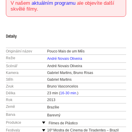
V našem
aktuálním programu
ale objevíte další
skvělé filmy.
Detaily
Originální název
Pouco Mais de um Mês
Režie
André Novais Oliveira
Scénář
André Novais Oliveira
Kamera
Gabriel Martins, Bruno Risas
Střih
Gabriel Martins
Zvuk
Bruno Vasconcelos
Délka
23 min (
16-30 min.
)
Rok
2013
Země
Brazílie
Barva
Barevný
Produkce
Filmes de Plástico
Brazílie
Festivaly
16º Mostra de Cinema de Tiradentes – Brazil