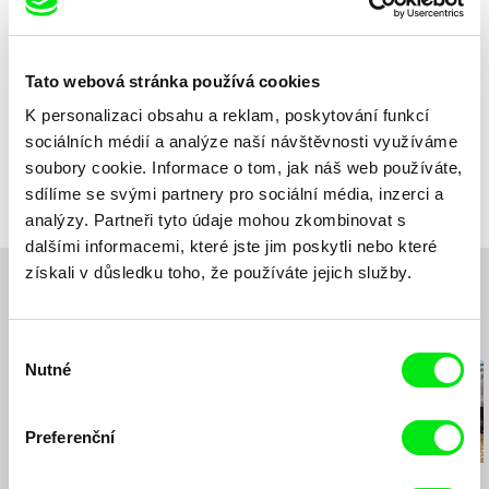
Zvuk
Christiana Perschon
Délka
29 min (
16-30 min.
)
Rok
2014
Tato webová stránka používá cookies
Země
Rakousko
Produkce
Christiana Perschon
K personalizaci obsahu a reklam, poskytování funkcí
Rakousko
Festivaly
CROSSING EUROPE International Film Festival
sociálních médií a analýze naší návštěvnosti využíváme
Linz, Austria
e-mail:
christiana@perschon.at
soubory cookie. Informace o tom, jak náš web používáte,
Ocenění
Best Editing Jury Prize, Dada Saheb Phalke
LIMITED ACCESS Festival, Tehran, Iran
Film Festival 2015, New Delhi, India
sdílíme se svými partnery pro sociální média, inzerci a
Cinema Vérité Iran International Documentary
Short Film Award for best Austrian Film, 11th VIS
analýzy. Partneři tyto údaje mohou zkombinovat s
Film Festival, Tehran, Iran
Vienna Independent Shorts (2014)
dalšími informacemi, které jste jim poskytli nebo které
Cork Film Festival, Ireland
Youth Jury Price for best Austrian Film, 11th VIS
získali v důsledku toho, že používáte jejich služby.
Vienna Independent Shorts (2014)
Reykjavík International Film Festival, Iceland
Audience Award, 11th VIS Vienna Independent
Edinburgh International Film Festival (UK)
Shorts (2014)
VIS Vienna Independent Shorts , Austria
Související filmy (20)
Výběr
Visions du Réel Festival International de
Nutné
souhlasu
Cinéma Nyon (CH) (World Premiere)
Preferenční
Petr Záruba
Shelly Silver
Vladimír Turner