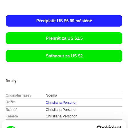
Předplatit US $6.99 měsíčně
Přehrát za US $1.5
Stáhnout za US $2
Detaily
Originální název
Noema
Režie
Christiana Perschon
Scénář
Christiana Perschon
Kamera
Christiana Perschon
Střih
Christiana Perschon