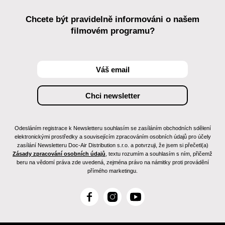
Chcete být pravidelně informováni o našem
filmovém programu?
Odesláním registrace k Newsletteru souhlasím se zasíláním obchodních sdělení
elektronickými prostředky a souvisejícím zpracováním osobních údajů pro účely
zasílání Newsletteru Doc-Air Distribution s.r.o. a potvrzuji, že jsem si přečetl(a)
Zásady zpracování osobních údajů
, textu rozumím a souhlasím s ním, přičemž
beru na vědomí práva zde uvedená, zejména právo na námitky proti provádění
přímého marketingu.
F
I
Y
a
n
o
c
s
u