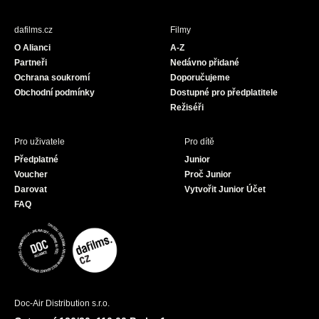
e
t
T
b
a
u
dafilms.cz
Filmy
o
g
b
O Alianci
A-Z
o
r
e
Partneři
Nedávno přidané
k
a
Ochrana soukromí
Doporučujeme
m
Obchodní podmínky
Dostupné pro předplatitele
Režiséři
Pro uživatele
Pro dítě
Předplatné
Junior
Voucher
Proč Junior
Darovat
Vytvořit Junior Účet
FAQ
Doc-Air Distribution s.r.o.