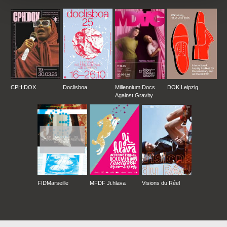
CPH:DOX
Doclisboa
Millennium Docs
DOK Leipzig
Against Gravity
FIDMarseille
MFDF Ji.hlava
Visions du Réel