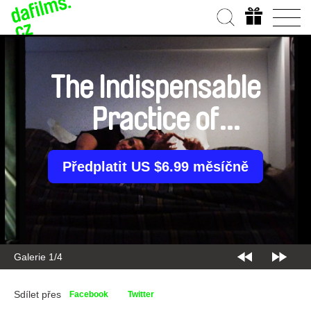
The Indispensable
Practice of
Vagueness
Předplatit US $6.99 měsíčně
Galerie 2/4
Sdílet přes
Facebook
Twitter