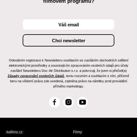
filmovém programu?
Odesláním registrace k Newsletteru souhlasím se zasíláním obchodních sdělení
elektronickými prostředky a souvisejícím zpracováním osobních údajů pro účely
zasílání Newsletteru Doc-Air Distribution s.r.o. a potvrzuji, že jsem si přečetl(a)
Zásady zpracování osobních údajů
, textu rozumím a souhlasím s ním, přičemž
beru na vědomí práva zde uvedená, zejména právo na námitky proti provádění
přímého marketingu.
F
I
Y
a
n
o
c
s
u
e
t
T
b
a
u
dafilms.cz
Filmy
o
g
b