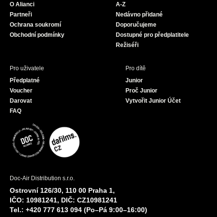
O Alianci
A-Z
o
r
e
Partneři
Nedávno přidané
k
a
Ochrana soukromí
Doporučujeme
m
Obchodní podmínky
Dostupné pro předplatitele
Režiséři
Pro uživatele
Pro dítě
Předplatné
Junior
Voucher
Proč Junior
Darovat
Vytvořit Junior Účet
FAQ
Doc-Air Distribution s.r.o.
Ostrovní 126/30, 110 00 Praha 1,
IČO: 10981241, DIČ: CZ10981241
Tel.: +420 777 613 094 (Po–Pá 9:00–16:00)