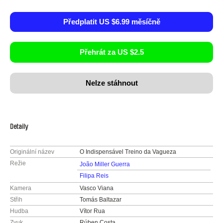
Předplatit US $6.99 měsíčně
Přehrát za US $2.5
Nelze stáhnout
Detaily
Originální název
O Indispensável Treino da Vagueza
Režie
João Miller Guerra
Filipa Reis
Kamera
Vasco Viana
Střih
Tomás Baltazar
Hudba
Vítor Rua
Zvuk
Rúben Costa