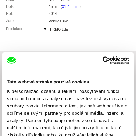
Délka
45 min (
31-45 min.
)
Rok
2014
Země
Portugalsko
Produkce
FRMG Lda
Portugalsko
e-mail:
filipajardimreis@gmail.com
Vende-se Filmes
Rua do guarda - Jóias 38A LJ
1300-294 Lisboa
Portugalsko
Související filmy (20)
web:
http://www.vende-sefilmes.com/
Tato webová stránka používá cookies
tel: (+351) 211 913 524
K personalizaci obsahu a reklam, poskytování funkcí
e-mail:
info@vende-sefilmes.com
,
filipa@vend
sociálních médií a analýze naší návštěvnosti využíváme
e-sefilmes.com
soubory cookie. Informace o tom, jak náš web používáte,
sdílíme se svými partnery pro sociální média, inzerci a
Jan Svěrák
Jana Počtová
Martin Šulík
analýzy. Partneři tyto údaje mohou zkombinovat s
Tatínek
Fragmenty P. K.
Zlatá šedesá
Vachek
dalšími informacemi, které jste jim poskytli nebo které
získali v důsledku toho, že používáte jejich služby.