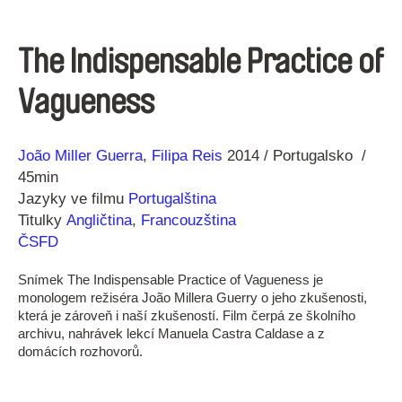
The Indispensable Practice of
Vagueness
Režie
Rok
João Miller Guerra
Filipa Reis
2014
Portugalsko
45min
Jazyky ve filmu
Portugalština
Titulky
Angličtina
,
Francouzština
ČSFD
Snímek The Indispensable Practice of Vagueness je
monologem režiséra João Millera Guerry o jeho zkušenosti,
která je zároveň i naší zkušeností. Film čerpá ze školního
archivu, nahrávek lekcí Manuela Castra Caldase a z
domácích rozhovorů.