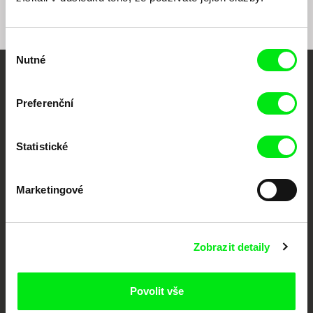
Výběr
Nutné
souhlasu
Vaše online
Preferenční
dokumentární kino
Nové festivalové filmy
Statistické
každý týden
Marketingové
Portál DAFilms.cz je výsledkem tvůrčí spolupráce 7 klíčových evropských
festivalů dokumentárního filmu sdružených do Doc Alliance. Naším cílem je
posouvat hranice dokumentárního filmu, propagovat jeho rozmanitost a
podporovat kvalitní autorské filmy.
Zobrazit detaily
Členové Doc Alliance
Povolit vše