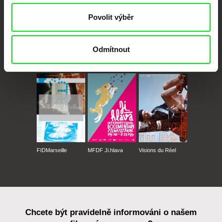
Povolit výběr
Odmítnout
CPH:DOX
Doclisboa
Millennium Docs
DOK Leipzig
Against Gravity
FIDMarseille
MFDF Ji.hlava
Visions du Réel
Chcete být pravidelně informováni o našem