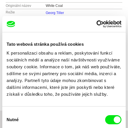
Originální název
White Coal
Režie
Georg Tiller
Scénář
Georg Tiller
Kamera
Claudio Pfeifer
Střih
Viktor Hoffmann
Zvuk
Georg Tiller
Tato webová stránka používá cookies
Délka
69 min (
46-90 min.
)
K personalizaci obsahu a reklam, poskytování funkcí
Rok
2015
Země
sociálních médií a analýze naší návštěvnosti využíváme
Rakousko
soubory cookie. Informace o tom, jak náš web používáte,
Produkce
subobscura films
sdílíme se svými partnery pro sociální média, inzerci a
Auhofstrasse 43
Distribuce
Faktura Film
analýzy. Partneři tyto údaje mohou zkombinovat s
1130 Wien
Zillerstr. 65
Festivaly
2015 International Film Festival Rotterdam, The
dalšími informacemi, které jste jim poskytli nebo které
Netherlands
Rakousko
10585 Berlin
Ocenění
Nominated for FIPRESCI Award - IFF Rotterdam
získali v důsledku toho, že používáte jejich služby.
2015 Jeonju International Film Festival, South
web:
http://www.subobscurafilms.com/
Německo
Special Jury Mention - Dokufest Prizren
Korea
tel: (+43) 1 8772394
web:
http://www.fakturafilm.de/
2015 DokuFest Prizren, Kosovo
mobil: (+49) 151 42336304
tel: (+49) 30 55 51 40 01
2015 Festival do Rio, Brazil
Výběr
e-mail:
info@subobscurafilms.com
,
georg@su
e-mail:
kirill@fakturafilm.de
,
berlin@fakturafil
2015 Viennale Film Festival, Austria
bobscurafilms.com
Nutné
m.de
souhlasu
2015 Planeta.Doc, Brazil