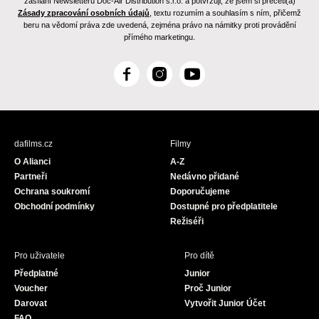
zasílání Newsletteru Doc-Air Distribution s.r.o. a potvrzuji, že jsem si přečetl(a)
Zásady zpracování osobních údajů
, textu rozumím a souhlasím s ním, přičemž
beru na vědomí práva zde uvedená, zejména právo na námitky proti provádění
přímého marketingu.
F
I
Y
a
n
o
c
s
u
e
t
T
b
a
u
dafilms.cz
Filmy
o
g
b
O Alianci
A-Z
o
r
e
Partneři
Nedávno přidané
k
a
Ochrana soukromí
Doporučujeme
m
Obchodní podmínky
Dostupné pro předplatitele
Režiséři
Pro uživatele
Pro dítě
Předplatné
Junior
Voucher
Proč Junior
Darovat
Vytvořit Junior Účet
FAQ