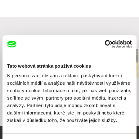
1054 PD Amsterdam
Nizozemsko
web:
http://www.li-ma.nl/site/
tel: (+31 0) 20 389 20 30
e-mail:
theuszwakhals@li-ma.nl
Související filmy (20)
Tato webová stránka používá cookies
K personalizaci obsahu a reklam, poskytování funkcí
sociálních médií a analýze naší návštěvnosti využíváme
Siegfried A. Fruhauf
Peter Mettler
Peter Mettler
Night Sweat
Eastern Avenue
Balifilm
soubory cookie. Informace o tom, jak náš web používáte,
sdílíme se svými partnery pro sociální média, inzerci a
analýzy. Partneři tyto údaje mohou zkombinovat s
dalšími informacemi, které jste jim poskytli nebo které
získali v důsledku toho, že používáte jejich služby.