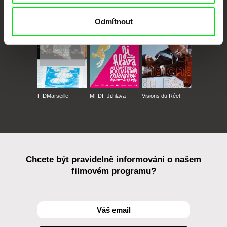
CPH:DOX
Doclisboa
Millennium Docs
DOK Leipzig
Against Gravity
Odmítnout
FIDMarseille
MFDF Ji.hlava
Visions du Réel
Chcete být pravidelně informováni o našem
filmovém programu?