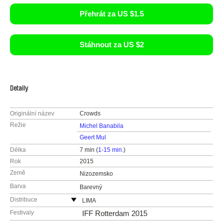
Přehrát za US $1.5
Stáhnout za US $2
Detaily
Originální název
Crowds
Režie
Michel Banabila
Geert Mul
Délka
7 min (
1-15 min.
)
Rok
2015
Země
Nizozemsko
Barva
Barevný
Distribuce
LIMA
Arie Biemondstraat 111
Festivaly
IFF Rotterdam 2015