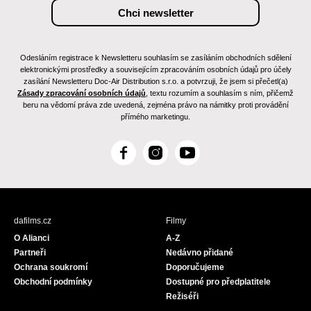
Odesláním registrace k Newsletteru souhlasím se zasíláním obchodních sdělení
elektronickými prostředky a souvisejícím zpracováním osobních údajů pro účely
zasílání Newsletteru Doc-Air Distribution s.r.o. a potvrzuji, že jsem si přečetl(a)
Zásady zpracování osobních údajů
, textu rozumím a souhlasím s ním, přičemž
beru na vědomí práva zde uvedená, zejména právo na námitky proti provádění
přímého marketingu.
F
I
Y
a
n
o
c
s
u
e
t
T
b
a
u
dafilms.cz
Filmy
o
g
b
O Alianci
A-Z
o
r
e
Partneři
Nedávno přidané
k
a
Ochrana soukromí
Doporučujeme
m
Obchodní podmínky
Dostupné pro předplatitele
Režiséři