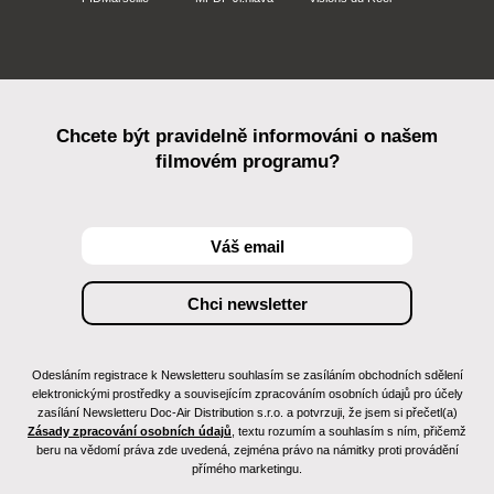
Chcete být pravidelně informováni o našem
filmovém programu?
Odesláním registrace k Newsletteru souhlasím se zasíláním obchodních sdělení
elektronickými prostředky a souvisejícím zpracováním osobních údajů pro účely
zasílání Newsletteru Doc-Air Distribution s.r.o. a potvrzuji, že jsem si přečetl(a)
Zásady zpracování osobních údajů
, textu rozumím a souhlasím s ním, přičemž
beru na vědomí práva zde uvedená, zejména právo na námitky proti provádění
přímého marketingu.