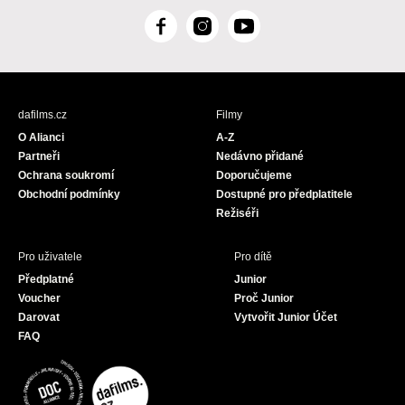
F
I
Y
a
n
o
c
s
u
e
t
T
b
a
u
dafilms.cz
Filmy
o
g
b
O Alianci
A-Z
o
r
e
Partneři
Nedávno přidané
k
a
Ochrana soukromí
Doporučujeme
m
Obchodní podmínky
Dostupné pro předplatitele
Režiséři
Pro uživatele
Pro dítě
Předplatné
Junior
Voucher
Proč Junior
Darovat
Vytvořit Junior Účet
FAQ