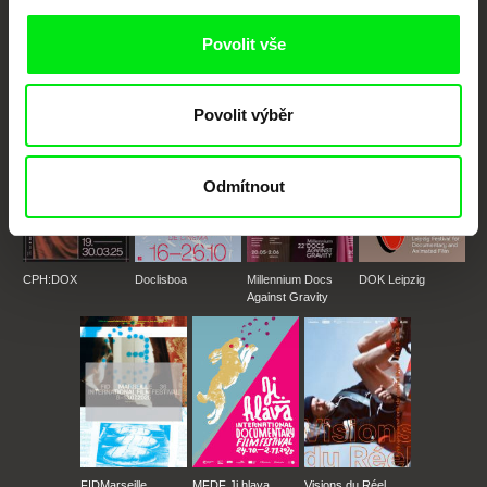
festivalů dokumentárního filmu sdružených do Doc Alliance. Naším cílem je
posouvat hranice dokumentárního filmu, propagovat jeho rozmanitost a
podporovat kvalitní autorské filmy.
Povolit vše
Členové Doc Alliance
Povolit výběr
Odmítnout
CPH:DOX
Doclisboa
Millennium Docs
DOK Leipzig
Against Gravity
FIDMarseille
MFDF Ji.hlava
Visions du Réel