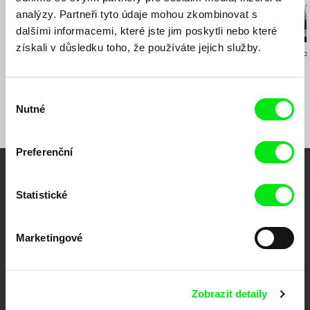
analýzy. Partneři tyto údaje mohou zkombinovat s
dalšími informacemi, které jste jim poskytli nebo které
získali v důsledku toho, že používáte jejich služby.
Viktor Kossakovsky
J. P. Sniadecki
António Caetano 
Tishe!
Demolition
Time Travel
Výběr
Nutné
souhlasu
Preferenční
Vaše online
Statistické
dokumentární kino
Marketingové
Nové festivalové filmy
každý týden
Zobrazit detaily
Portál DAFilms.cz je výsledkem tvůrčí spolupráce 7 klíčových evropských