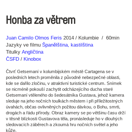
Honba za větrem
Režie
Rok
Juan Camilo Olmos Feris
2014
Kolumbie
60min
Jazyky ve filmu
Španělština, kastilština
Titulky
Angličtina
ČSFD
/
Kinobox
Čtvrť Getsemaní v kolumbijském městě Cartagena se v
posledních letech proměnila z původně nebezpečné oblasti,
kde se dařilo zločinu, v atraktivní turistické centrum. Snímek
se nicméně pokouší zachytit odcházejícího ducha staré
Getsemaní vtěleného do šedesátníka Gustava, jehož kamera
sleduje na jeho nočních toulkách městem i při příležitostných
úvahách, občas ovlivněných požitou dávkou, o Bohu, smrti,
drogách a řádu přírody. Obraz kamery se po většinu času drží
v těsně blízkosti Gustavova těla, pronásleduje ho v dlouhých
sledovacích záběrech a zkoumá hru nočních světel a jeho
kůže.