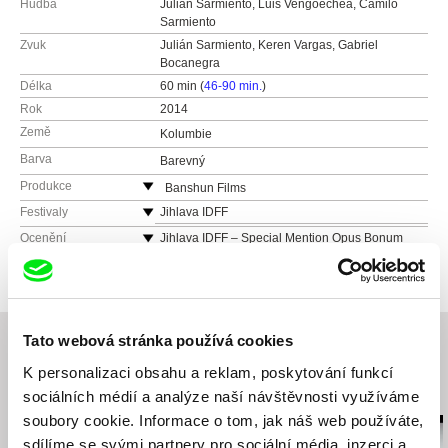
Hudba
Julián Sarmiento, Luis Vengoechea, Camilo
Sarmiento
Zvuk
Julián Sarmiento, Keren Vargas, Gabriel
Bocanegra
Délka
60 min (
46-90 min.
)
Rok
2014
Země
Kolumbie
Barva
Barevný
Produkce
Banshun Films
Kolumbie
Festivaly
Jihlava IDFF
tel: (+57) 3 186 614 308
Guadalajara IFF
Ocenění
Jihlava IDFF – Special Mention Opus Bonum
Competition
e-mail:
jc.olmos@gmail.com
Fidocs
Black Movie IFF Geneva
Midbo Bogotá
Ficbaq
Tato webová stránka používá cookies
Panorama Cine Colombiano
K personalizaci obsahu a reklam, poskytování funkcí
Související filmy (20)
sociálních médií a analýze naší návštěvnosti využíváme
soubory cookie. Informace o tom, jak náš web používáte,
sdílíme se svými partnery pro sociální média, inzerci a