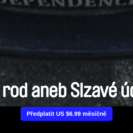
 rod aneb Slzavé ú
Předplatit US $6.99 měsíčně