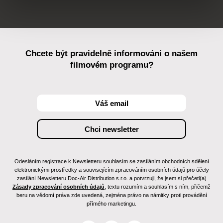
Chcete být pravidelně informováni o našem
filmovém programu?
Odesláním registrace k Newsletteru souhlasím se zasíláním obchodních sdělení
elektronickými prostředky a souvisejícím zpracováním osobních údajů pro účely
zasílání Newsletteru Doc-Air Distribution s.r.o. a potvrzuji, že jsem si přečetl(a)
Zásady zpracování osobních údajů
, textu rozumím a souhlasím s ním, přičemž
beru na vědomí práva zde uvedená, zejména právo na námitky proti provádění
přímého marketingu.