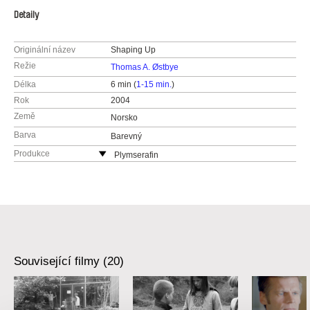
Detaily
Originální název
Shaping Up
Režie
Thomas A. Østbye
Délka
6 min (
1-15 min.
)
Rok
2004
Země
Norsko
Barva
Barevný
Produkce
Plymserafin
Norsko
web:
http://www.plymserafin.com/
e-mail:
plymserafin@gmail.com
Související filmy (20)