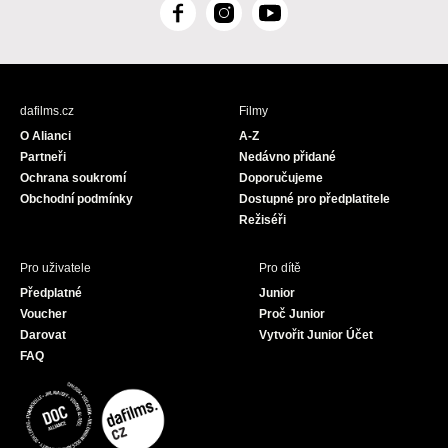
F
I
Y
a
n
o
c
s
u
e
t
T
b
a
u
dafilms.cz
Filmy
o
g
b
O Alianci
A-Z
o
r
e
Partneři
Nedávno přidané
k
a
Ochrana soukromí
Doporučujeme
m
Obchodní podmínky
Dostupné pro předplatitele
Režiséři
Pro uživatele
Pro dítě
Předplatné
Junior
Voucher
Proč Junior
Darovat
Vytvořit Junior Účet
FAQ