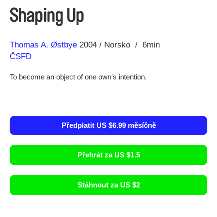
Shaping Up
Režie
Rok
Thomas A. Østbye
2004
Norsko
6min
ČSFD
To become an object of one own's intention.
Předplatit US $6.99 měsíčně
Přehrát za US $1.5
Stáhnout za US $2