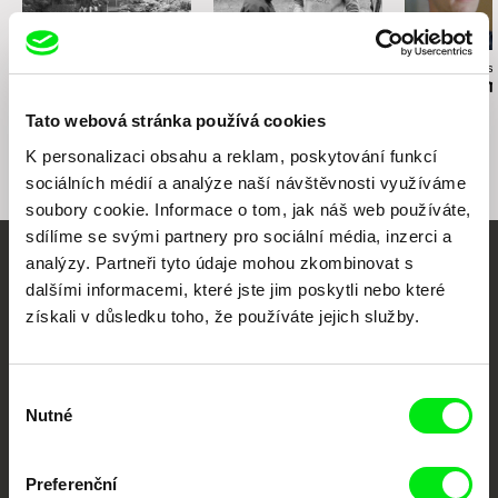
Zbyněk Baladrán
Zbyněk Baladrán
Ragnheiður Gests
To Be Framed / EN
To Be Framed / CZ
Time and Tim
verze
verze
Again
Tato webová stránka používá cookies
K personalizaci obsahu a reklam, poskytování funkcí
sociálních médií a analýze naší návštěvnosti využíváme
soubory cookie. Informace o tom, jak náš web používáte,
sdílíme se svými partnery pro sociální média, inzerci a
analýzy. Partneři tyto údaje mohou zkombinovat s
Vaše online
dalšími informacemi, které jste jim poskytli nebo které
dokumentární kino
získali v důsledku toho, že používáte jejich služby.
Nové festivalové filmy
Výběr
každý týden
Nutné
souhlasu
Portál DAFilms.cz je výsledkem tvůrčí spolupráce 7 klíčových evropských
Preferenční
festivalů dokumentárního filmu sdružených do Doc Alliance. Naším cílem je