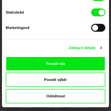
posouvat hranice dokumentárního filmu, propagovat jeho rozmanitost a
podporovat kvalitní autorské filmy.
Členové Doc Alliance
Statistické
Marketingové
Zobrazit detaily
CPH:DOX
Doclisboa
Millennium Docs
DOK Leipzig
Povolit vše
Against Gravity
Povolit výběr
Odmítnout
FIDMarseille
MFDF Ji.hlava
Visions du Réel