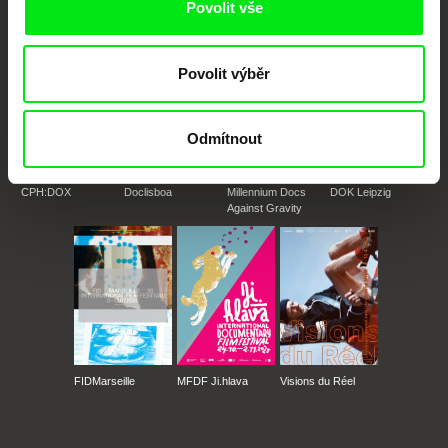
Povolit vše
Povolit výběr
Odmítnout
CPH:DOX
Doclisboa
Millennium Docs
DOK Leipzig
Against Gravity
FIDMarseille
MFDF Ji.hlava
Visions du Réel