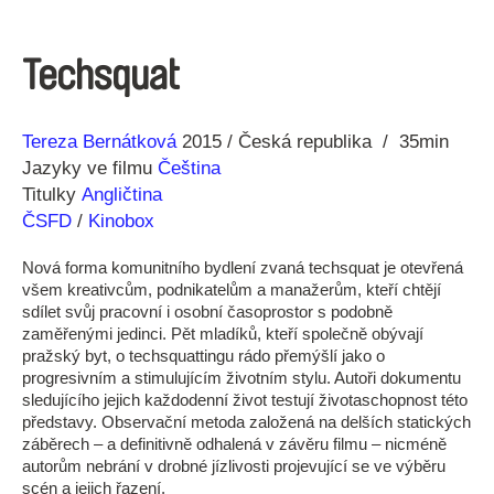
Techsquat
Režie
Rok
Tereza Bernátková
2015
Česká republika
35min
Jazyky ve filmu
Čeština
Titulky
Angličtina
ČSFD
/
Kinobox
Nová forma komunitního bydlení zvaná techsquat je otevřená
všem kreativcům, podnikatelům a manažerům, kteří chtějí
sdílet svůj pracovní i osobní časoprostor s podobně
zaměřenými jedinci. Pět mladíků, kteří společně obývají
pražský byt, o techsquattingu rádo přemýšlí jako o
progresivním a stimulujícím životním stylu. Autoři dokumentu
sledujícího jejich každodenní život testují životaschopnost této
představy. Observační metoda založená na delších statických
záběrech – a definitivně odhalená v závěru filmu – nicméně
autorům nebrání v drobné jízlivosti projevující se ve výběru
scén a jejich řazení.