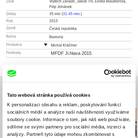
Zvuk
Vojtěch Zavadil, Jakub Trš, Eliška Blauberová,
Filip Johánek
Délka
35 min (
31-45 min.
)
Rok
2015
Země
Česká republika
Barva
Barevný
Produkce
Michal Kráčmer
Česká republika
Festivaly
MFDF Ji.hlava 2015
tel: (+420) 602 838 388
e-mail:
kracmer@gmail.com
Tato webová stránka používá cookies
Související filmy (20)
K personalizaci obsahu a reklam, poskytování funkcí
sociálních médií a analýze naší návštěvnosti využíváme
soubory cookie. Informace o tom, jak náš web používáte,
sdílíme se svými partnery pro sociální média, inzerci a
analýzy. Partneři tyto údaje mohou zkombinovat s