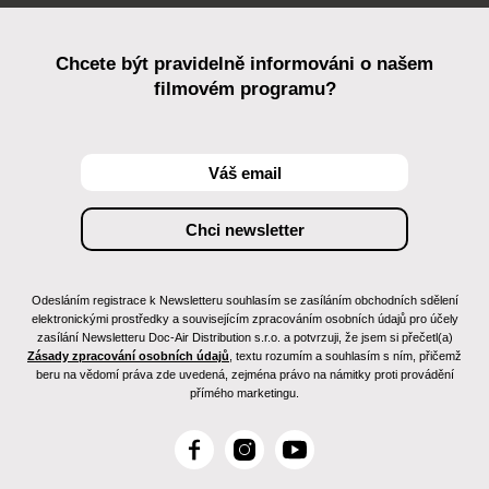
Chcete být pravidelně informováni o našem
filmovém programu?
Odesláním registrace k Newsletteru souhlasím se zasíláním obchodních sdělení
elektronickými prostředky a souvisejícím zpracováním osobních údajů pro účely
zasílání Newsletteru Doc-Air Distribution s.r.o. a potvrzuji, že jsem si přečetl(a)
Zásady zpracování osobních údajů
, textu rozumím a souhlasím s ním, přičemž
beru na vědomí práva zde uvedená, zejména právo na námitky proti provádění
přímého marketingu.
F
I
Y
a
n
o