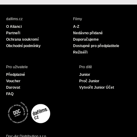
c
s
u
e
t
T
b
a
u
dafilms.cz
Filmy
o
g
b
O Alianci
A-Z
o
r
e
Partneři
Nedávno přidané
k
a
Ochrana soukromí
Doporučujeme
m
Obchodní podmínky
Dostupné pro předplatitele
Režiséři
Pro uživatele
Pro dítě
Předplatné
Junior
Voucher
Proč Junior
Darovat
Vytvořit Junior Účet
FAQ
Doc-Air Distribution s.r.o.