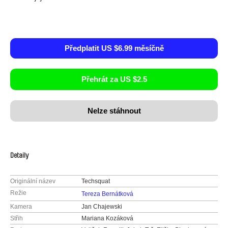
Předplatit US $6.99 měsíčně
Přehrát za US $2.5
Nelze stáhnout
Detaily
Originální název
Techsquat
Režie
Tereza Bernátková
Kamera
Jan Chajewski
Střih
Mariana Kozáková