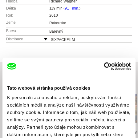
Hudba
Richard Wagner
Délka
119 min (
91+ min.
)
Rok
2010
Země
Rakousko
Barva
Barevný
Distribuce
SIXPACKFILM
Neubaugasse 45/13
1071 Vídeň
Rakousko
web:
http://www.sixpackfilm.com
tel: 00 43 1 526 09 90
mobil: ---
Související filmy (20)
Tato webová stránka používá cookies
fax: 0043 1 526 09 92
e-mail:
office@sixpackfilm.com
K personalizaci obsahu a reklam, poskytování funkcí
sociálních médií a analýze naší návštěvnosti využíváme
soubory cookie. Informace o tom, jak náš web používáte,
sdílíme se svými partnery pro sociální média, inzerci a
analýzy. Partneři tyto údaje mohou zkombinovat s
Paweł Łoziński
Evangelia Kranioti
Martina Parenti
Kočky
Exotika, erotika atd.
The Betrothe
dalšími informacemi, které jste jim poskytli nebo které