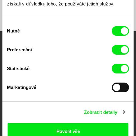
získali v důsledku toho, že používáte jejich služby.
Výběr
Nutné
souhlasu
Vaše online
Preferenční
dokumentární kino
Statistické
Nové festivalové filmy
každý týden
Marketingové
Portál DAFilms.cz je výsledkem tvůrčí spolupráce 7 klíčových evropských
festivalů dokumentárního filmu sdružených do Doc Alliance. Naším cílem je
posouvat hranice dokumentárního filmu, propagovat jeho rozmanitost a
Zobrazit detaily
podporovat kvalitní autorské filmy.
Členové Doc Alliance
Povolit vše