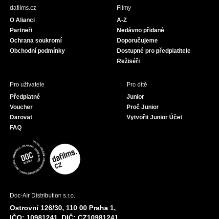
b
a
u
dafilms.cz
Filmy
o
g
b
O Alianci
A-Z
o
r
e
Partneři
Nedávno přidané
k
a
Ochrana soukromí
Doporučujeme
m
Obchodní podmínky
Dostupné pro předplatitele
Režiséři
Pro uživatele
Pro dítě
Předplatné
Junior
Voucher
Proč Junior
Darovat
Vytvořit Junior Účet
FAQ
Doc-Air Distribution s.r.o.
Ostrovní 126/30, 110 00 Praha 1,
IČO: 10981241, DIČ: CZ10981241