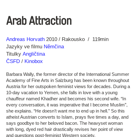
Arab Attraction
Režie
Rok
Andreas Horvath
2010
Rakousko
119min
Jazyky ve filmu
Němčina
Titulky
Angličtina
ČSFD
/
Kinobox
Barbara Wally, the former director of the International Summer
Academy of Fine Arts in Salzburg has been known throughout
Austria for her outspoken feminist views for decades. During a
10-day vacation to Yemen, she falls in love with a young
chauffeur named Khadher and becomes his second wife. “In
every conversation, it was imperative that I become Muslim”,
she explains. “He doesn’t want me to end up in hell.” So this
atheist Austrian converts to Islam, prays five times a day, and
says goodbye to her beloved bacon. The heavyset woman
with long, dyed red hair drastically revises her point of view
and questions post-feminist Western society.