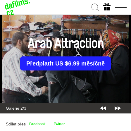
Arab Attraction
Předplatit US $6.99 měsíčně
Galerie 2/3
Sdílet přes
Facebook
Twitter