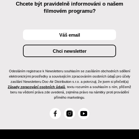
Chcete být pravidelně informováni o našem
filmovém programu?
Odesláním registrace k Newsletteru souhlasím se zasíláním obchodních sdělení
elektronickými prostředky a souvisejícím zpracováním osobních údajů pro účely
zasílání Newsletteru Doc-Air Distribution s.r.o. a potvrzuji, že jsem si přečetl(a)
Zásady zpracování osobních údajů
, textu rozumím a souhlasím s ním, přičemž
beru na vědomí práva zde uvedená, zejména právo na námitky proti provádění
přímého marketingu.
F
I
Y
a
n
o
c
s
u
e
t
T