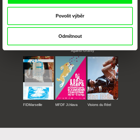
Povolit výběr
Odmítnout
CPH:DOX
Doclisboa
Millennium Docs
DOK Leipzig
Against Gravity
FIDMarseille
MFDF Ji.hlava
Visions du Réel