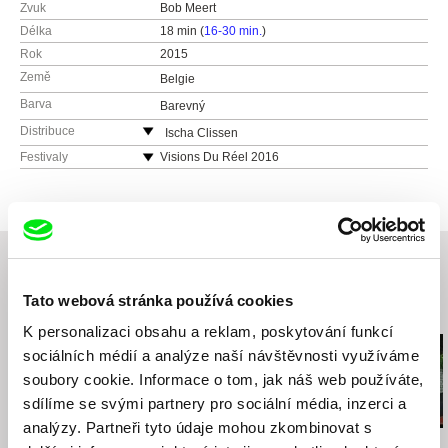
Zvuk
Bob Meert
Délka
18 min (
16-30 min.
)
Rok
2015
Země
Belgie
Barva
Barevný
Distribuce
Ischa Clissen
Belgie
Festivaly
Visions Du Réel 2016
e-mail:
ischaclissen@gmail.com
Docu TIFF 2016
FECI Bogota 2016
Edinburgh Short Film Festival 2016
Concerto Film Festival 2016
Lisbon International Film Festival 2016
Athens International Short Film Festival 2016
Tato webová stránka používá cookies
Související filmy (20)
Fort McMurray International Film Festival 2016
K personalizaci obsahu a reklam, poskytování funkcí
sociálních médií a analýze naší návštěvnosti využíváme
soubory cookie. Informace o tom, jak náš web používáte,
sdílíme se svými partnery pro sociální média, inzerci a
analýzy. Partneři tyto údaje mohou zkombinovat s
Tomáš Hodan
Raluca Racean Gorgos
Laila Pakalniņa