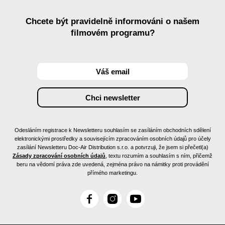
Chcete být pravidelně informováni o našem
filmovém programu?
Odesláním registrace k Newsletteru souhlasím se zasíláním obchodních sdělení
elektronickými prostředky a souvisejícím zpracováním osobních údajů pro účely
zasílání Newsletteru Doc-Air Distribution s.r.o. a potvrzuji, že jsem si přečetl(a)
Zásady zpracování osobních údajů
, textu rozumím a souhlasím s ním, přičemž
beru na vědomí práva zde uvedená, zejména právo na námitky proti provádění
přímého marketingu.
F
I
Y
a
n
o
c
s
u