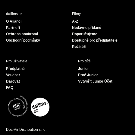
e
t
T
b
a
u
dafilms.cz
Filmy
o
g
b
O Alianci
A-Z
o
r
e
Partneři
Nedávno přidané
k
a
Ochrana soukromí
Doporučujeme
m
Obchodní podmínky
Dostupné pro předplatitele
Režiséři
Pro uživatele
Pro dítě
Předplatné
Junior
Voucher
Proč Junior
Darovat
Vytvořit Junior Účet
FAQ
Doc-Air Distribution s.r.o.