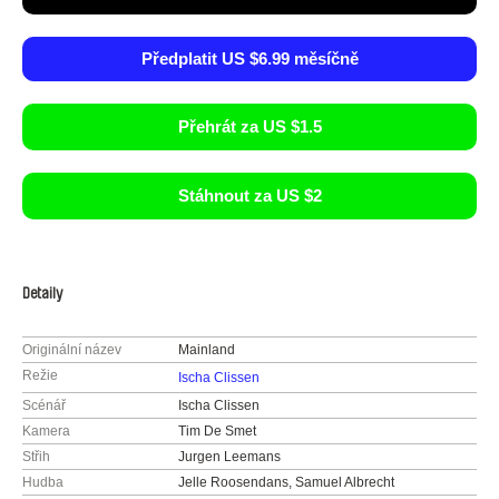
Předplatit US $6.99 měsíčně
Přehrát za US $1.5
Stáhnout za US $2
Detaily
Originální název
Mainland
Režie
Ischa Clissen
Scénář
Ischa Clissen
Kamera
Tim De Smet
Střih
Jurgen Leemans
Hudba
Jelle Roosendans, Samuel Albrecht