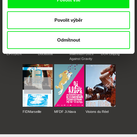
Povolit výběr
Odmítnout
CPH:DOX
Doclisboa
Millennium Docs
DOK Leipzig
Against Gravity
FIDMarseille
MFDF Ji.hlava
Visions du Réel