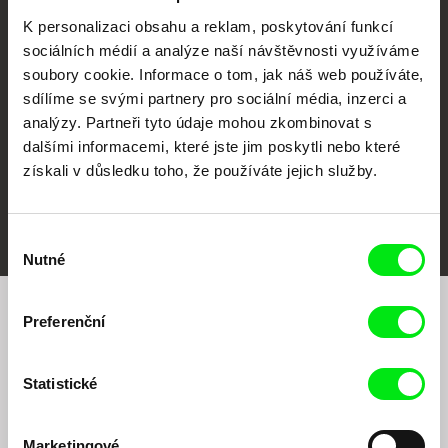
CPH:DOX
Doclisboa
Millennium Docs
DOK Leipzig
K personalizaci obsahu a reklam, poskytování funkcí
Against Gravity
sociálních médií a analýze naší návštěvnosti využíváme
soubory cookie. Informace o tom, jak náš web používáte,
sdílíme se svými partnery pro sociální média, inzerci a
analýzy. Partneři tyto údaje mohou zkombinovat s
dalšími informacemi, které jste jim poskytli nebo které
získali v důsledku toho, že používáte jejich služby.
FIDMarseille
MFDF Ji.hlava
Visions du Réel
Výběr
Nutné
souhlasu
Preferenční
Chcete být pravidelně informováni o našem
filmovém programu?
Statistické
Marketingové