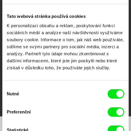
Tato webová stránka používá cookies
K personalizaci obsahu a reklam, poskytování funkcí
sociálních médií a analýze naší návštěvnosti využíváme
soubory cookie. Informace o tom, jak náš web používáte,
CPH:DOX
Doclisboa
Millennium Docs
DOK Leipzig
Against Gravity
sdílíme se svými partnery pro sociální média, inzerci a
analýzy. Partneři tyto údaje mohou zkombinovat s
dalšími informacemi, které jste jim poskytli nebo které
získali v důsledku toho, že používáte jejich služby.
Výběr
Nutné
souhlasu
FIDMarseille
MFDF Ji.hlava
Visions du Réel
Preferenční
Statistické