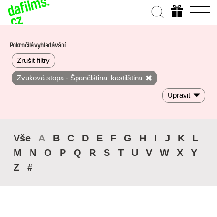
Pokročilé vyhledávání
Zrušit filtry
Zvuková stopa - Španělština, kastilština
Upravit
Vše
A
B
C
D
E
F
G
H
I
J
K
L
M
N
O
P
Q
R
S
T
U
V
W
X
Y
Z
#