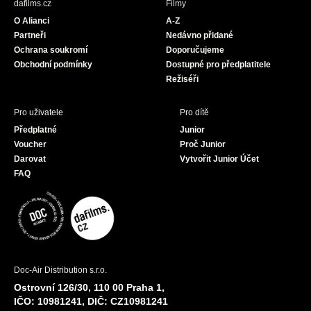
dafilms.cz
Filmy
o
g
b
O Alianci
A-Z
o
r
e
Partneři
Nedávno přidané
k
a
Ochrana soukromí
Doporučujeme
m
Obchodní podmínky
Dostupné pro předplatitele
Režiséři
Pro uživatele
Pro dítě
Předplatné
Junior
Voucher
Proč Junior
Darovat
Vytvořit Junior Účet
FAQ
Doc-Air Distribution s.r.o.
Ostrovní 126/30, 110 00 Praha 1,
IČO: 10981241, DIČ: CZ10981241