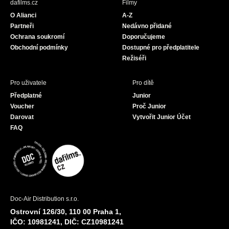
dafilms.cz
Filmy
o
g
b
O Alianci
A-Z
o
r
e
Partneři
Nedávno přidané
k
a
Ochrana soukromí
Doporučujeme
m
Obchodní podmínky
Dostupné pro předplatitele
Režiséři
Pro uživatele
Pro dítě
Předplatné
Junior
Voucher
Proč Junior
Darovat
Vytvořit Junior Účet
FAQ
Doc-Air Distribution s.r.o.
Ostrovní 126/30, 110 00 Praha 1,
IČO: 10981241, DIČ: CZ10981241