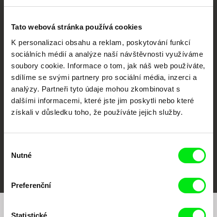
Tato webová stránka používá cookies
K personalizaci obsahu a reklam, poskytování funkcí
sociálních médií a analýze naší návštěvnosti využíváme
soubory cookie. Informace o tom, jak náš web používáte,
CPH:DOX
Doclisboa
Millennium Docs
DOK Leipzig
Against Gravity
sdílíme se svými partnery pro sociální média, inzerci a
analýzy. Partneři tyto údaje mohou zkombinovat s
dalšími informacemi, které jste jim poskytli nebo které
získali v důsledku toho, že používáte jejich služby.
Výběr
Nutné
souhlasu
FIDMarseille
MFDF Ji.hlava
Visions du Réel
Preferenční
Statistické