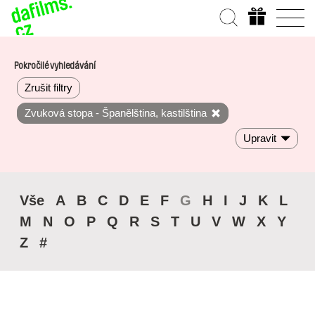
Pokročilé vyhledávání
Zrušit filtry
Zvuková stopa - Španělština, kastilština
Upravit
Vše
A
B
C
D
E
F
G
H
I
J
K
L
M
N
O
P
Q
R
S
T
U
V
W
X
Y
Z
#