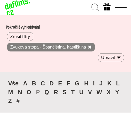
Pokročilé vyhledávání
Zrušit filtry
Zvuková stopa - Španělština, kastilština
Upravit
Vše
A
B
C
D
E
F
G
H
I
J
K
L
M
N
O
P
Q
R
S
T
U
V
W
X
Y
Z
#