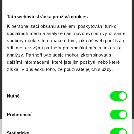
Tato webová stránka používá cookies
K personalizaci obsahu a reklam, poskytování funkcí
sociálních médií a analýze naší návštěvnosti využíváme
soubory cookie. Informace o tom, jak náš web používáte,
CPH:DOX
Doclisboa
Millennium Docs
DOK Leipzig
Against Gravity
sdílíme se svými partnery pro sociální média, inzerci a
analýzy. Partneři tyto údaje mohou zkombinovat s
dalšími informacemi, které jste jim poskytli nebo které
získali v důsledku toho, že používáte jejich služby.
Výběr
Nutné
souhlasu
FIDMarseille
MFDF Ji.hlava
Visions du Réel
Preferenční
Statistické