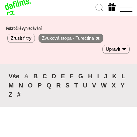
Pokročilé vyhledávání
Zrušit filtry
Zvuková stopa - Turečtina
Upravit
Vše
A
B
C
D
E
F
G
H
I
J
K
L
M
N
O
P
Q
R
S
T
U
V
W
X
Y
Z
#