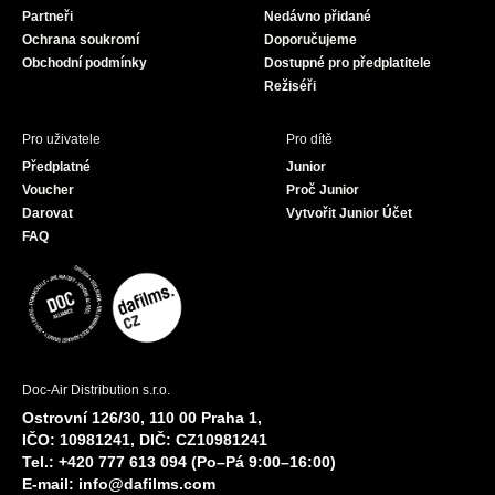
Partneři
Nedávno přidané
k
a
Ochrana soukromí
Doporučujeme
m
Obchodní podmínky
Dostupné pro předplatitele
Režiséři
Pro uživatele
Pro dítě
Předplatné
Junior
Voucher
Proč Junior
Darovat
Vytvořit Junior Účet
FAQ
Doc-Air Distribution s.r.o.
Ostrovní 126/30, 110 00 Praha 1,
IČO: 10981241, DIČ: CZ10981241
Tel.: +420 777 613 094 (Po–Pá 9:00–16:00)
E-mail:
info@dafilms.com