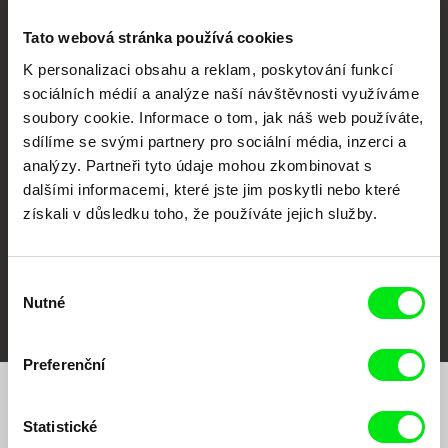
Tato webová stránka používá cookies
K personalizaci obsahu a reklam, poskytování funkcí
sociálních médií a analýze naší návštěvnosti využíváme
CPH:DOX
Doclisboa
Millennium Docs
DOK Leipzig
soubory cookie. Informace o tom, jak náš web používáte,
Against Gravity
sdílíme se svými partnery pro sociální média, inzerci a
analýzy. Partneři tyto údaje mohou zkombinovat s
dalšími informacemi, které jste jim poskytli nebo které
získali v důsledku toho, že používáte jejich služby.
Výběr
FIDMarseille
MFDF Ji.hlava
Visions du Réel
Nutné
souhlasu
Preferenční
Chcete být pravidelně informováni o našem
Statistické
filmovém programu?