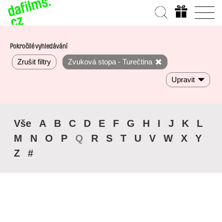
Pokročilé vyhledávání
Zrušit filtry
Zvuková stopa - Turečtina
Upravit
Vše
A
B
C
D
E
F
G
H
I
J
K
L
M
N
O
P
Q
R
S
T
U
V
W
X
Y
Z
#