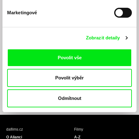
Marketingové
Zobrazit detaily
Odesláním registrace k Newsletteru souhlasím se zasíláním obchodních sdělení
Povolit vše
elektronickými prostředky a souvisejícím zpracováním osobních údajů pro účely
zasílání Newsletteru Doc-Air Distribution s.r.o. a potvrzuji, že jsem si přečetl(a)
Zásady zpracování osobních údajů
, textu rozumím a souhlasím s ním, přičemž
Povolit výběr
beru na vědomí práva zde uvedená, zejména právo na námitky proti provádění
přímého marketingu.
Odmítnout
F
I
Y
a
n
o
c
s
u
e
t
T
b
a
u
dafilms.cz
Filmy
o
g
b
O Alianci
A-Z
o
r
e