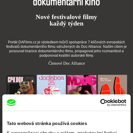
dokumentární kino
Nové festivalové filmy
každý týden
Portál DAFilms.cz je výsledkem tvůrčí spolupráce 7 klíčových evropských
festivalů dokumentárního filmu sdružených do Doc Alliance. Naším cílem je
posouvat hranice dokumentárního filmu, propagovat jeho rozmanitost a
podporovat kvalitní autorské filmy.
Členové Doc Alliance
CPH:DOX
Doclisboa
Millennium Docs
DOK Leipzig
Tato webová stránka používá cookies
Against Gravity
K personalizaci obsahu a reklam, poskytování funkcí