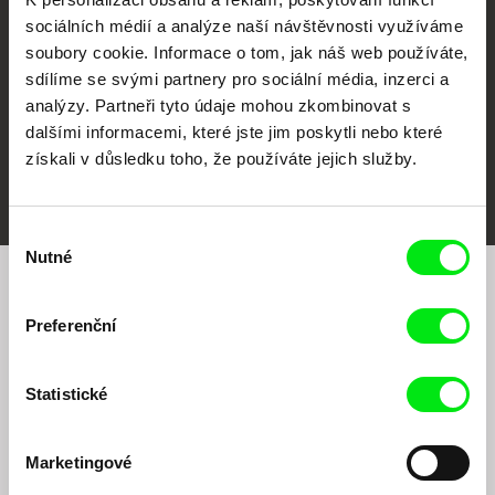
sociálních médií a analýze naší návštěvnosti využíváme
soubory cookie. Informace o tom, jak náš web používáte,
sdílíme se svými partnery pro sociální média, inzerci a
analýzy. Partneři tyto údaje mohou zkombinovat s
dalšími informacemi, které jste jim poskytli nebo které
získali v důsledku toho, že používáte jejich služby.
FIDMarseille
MFDF Ji.hlava
Visions du Réel
Výběr
Nutné
souhlasu
Chcete být pravidelně informováni o našem
Preferenční
filmovém programu?
Statistické
Marketingové