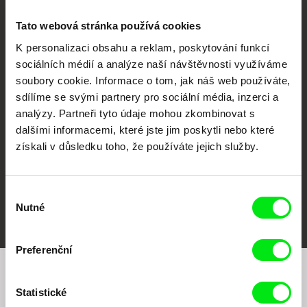
Tato webová stránka používá cookies
K personalizaci obsahu a reklam, poskytování funkcí
sociálních médií a analýze naší návštěvnosti využíváme
CPH:DOX
Doclisboa
Millennium Docs
DOK Leipzig
soubory cookie. Informace o tom, jak náš web používáte,
Against Gravity
sdílíme se svými partnery pro sociální média, inzerci a
analýzy. Partneři tyto údaje mohou zkombinovat s
dalšími informacemi, které jste jim poskytli nebo které
získali v důsledku toho, že používáte jejich služby.
Výběr
FIDMarseille
MFDF Ji.hlava
Visions du Réel
Nutné
souhlasu
Preferenční
Chcete být pravidelně informováni o našem
Statistické
filmovém programu?