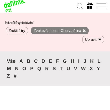
Pokročilé vyhledávání
Zrušit filtry
Zvuková stopa - Chorvatština
Upravit
Vše
A
B
C
D
E
F
G
H
I
J
K
L
M
N
O
P
Q
R
S
T
U
V
W
X
Y
Z
#