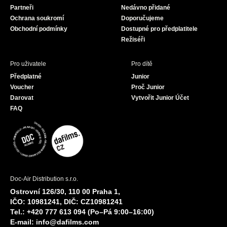
Partneři
Nedávno přidané
k
a
Ochrana soukromí
Doporučujeme
m
Obchodní podmínky
Dostupné pro předplatitele
Režiséři
Pro uživatele
Pro dítě
Předplatné
Junior
Voucher
Proč Junior
Darovat
Vytvořit Junior Účet
FAQ
Doc-Air Distribution s.r.o.
Ostrovní 126/30, 110 00 Praha 1,
IČO: 10981241, DIČ: CZ10981241
Tel.: +420 777 613 094 (Po–Pá 9:00–16:00)
E-mail:
info@dafilms.com