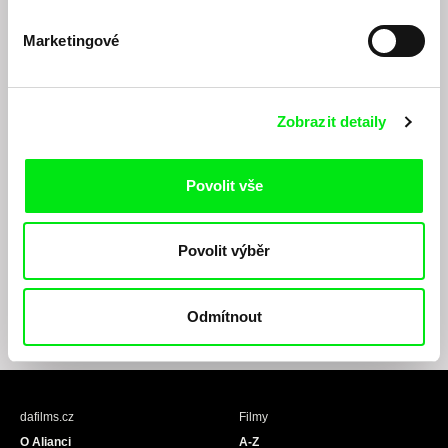
Marketingové
Zobrazit detaily
Odesláním registrace k Newsletteru souhlasím se zasíláním obchodních sdělení
Povolit vše
elektronickými prostředky a souvisejícím zpracováním osobních údajů pro účely
zasílání Newsletteru Doc-Air Distribution s.r.o. a potvrzuji, že jsem si přečetl(a)
Zásady zpracování osobních údajů
, textu rozumím a souhlasím s ním, přičemž
Povolit výběr
beru na vědomí práva zde uvedená, zejména právo na námitky proti provádění
přímého marketingu.
Odmítnout
F
I
Y
a
n
o
c
s
u
e
t
T
b
a
u
dafilms.cz
Filmy
o
g
b
O Alianci
A-Z
o
r
e