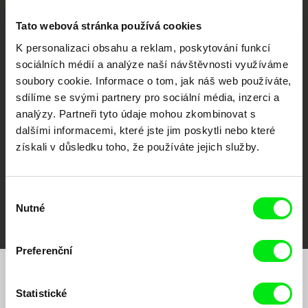
Tato webová stránka používá cookies
K personalizaci obsahu a reklam, poskytování funkcí
sociálních médií a analýze naší návštěvnosti využíváme
CPH:DOX
Doclisboa
Millennium Docs
DOK Leipzig
soubory cookie. Informace o tom, jak náš web používáte,
Against Gravity
sdílíme se svými partnery pro sociální média, inzerci a
analýzy. Partneři tyto údaje mohou zkombinovat s
dalšími informacemi, které jste jim poskytli nebo které
získali v důsledku toho, že používáte jejich služby.
Výběr
FIDMarseille
MFDF Ji.hlava
Visions du Réel
Nutné
souhlasu
Preferenční
Chcete být pravidelně informováni o našem
Statistické
filmovém programu?