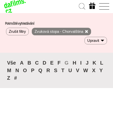
Pokročilé vyhledávání
Zrušit filtry
Zvuková stopa - Chorvatština
Upravit
Vše
A
B
C
D
E
F
G
H
I
J
K
L
M
N
O
P
Q
R
S
T
U
V
W
X
Y
Z
#