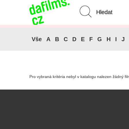
Pokročilé vyhledávání
Zrušit 
Vše
A
B
C
D
E
F
G
H
I
J
Pro vybraná kritéria nebyl v katalogu nalezen žádný fil