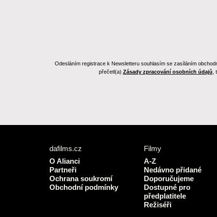
Odesláním registrace k Newsletteru souhlasím se zasíláním obchodních
přečetl(a)
Zásady zpracování osobních údajů
,
dafilms.cz
Filmy
O Alianci
A-Z
Partneři
Nedávno přidané
Ochrana soukromí
Doporučujeme
Obchodní podmínky
Dostupné pro
předplatitele
Režiséři