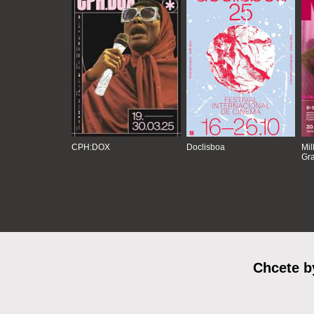
CPH:DOX
Doclisboa
Mil
Gra
Chcete b