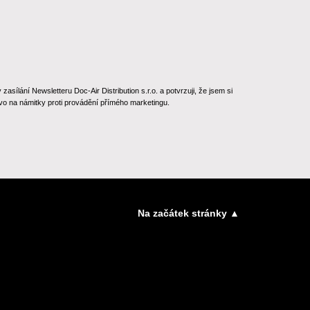
ílání Newsletteru Doc-Air Distribution s.r.o. a potvrzuji, že jsem si
o na námitky proti provádění přímého marketingu.
Na začátek stránky ▲