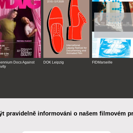
lennium Docs Against
DOK Leipzig
FIDMarseille
vity
ýt pravidelně informováni o našem filmovém 