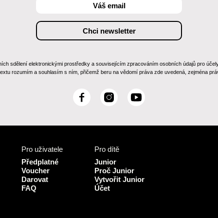
 sdělení elektronickými prostředky a souvisejícím zpracováním osobních údajů pro účely zas
 textu rozumím a souhlasím s ním, přičemž beru na vědomí práva zde uvedená, zejména práv
F
I
Y
a
n
o
c
s
u
e
t
T
b
a
u
Pro uživatele
Pro dítě
o
g
b
o
r
e
Předplatné
Junior
k
a
Voucher
Proč Junior
Darovat
Vytvořit Junior
m
FAQ
Účet