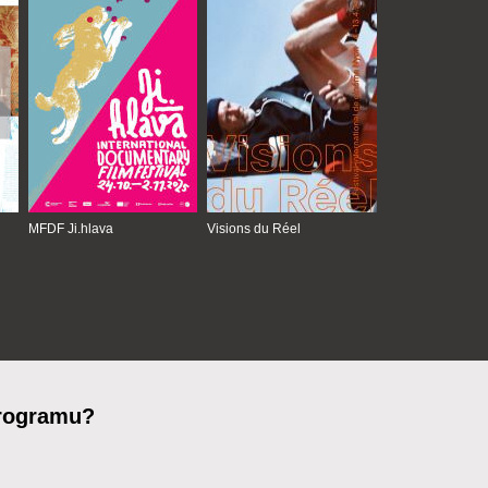
MFDF Ji.hlava
Visions du Réel
programu?