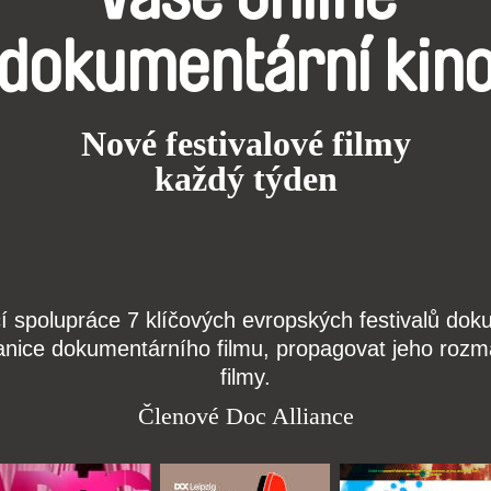
dokumentární kin
Nové festivalové filmy
každý týden
čí spolupráce 7 klíčových evropských festivalů do
anice dokumentárního filmu, propagovat jeho rozma
filmy.
Členové Doc Alliance