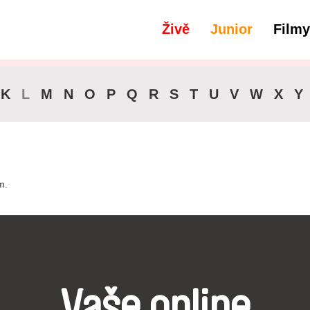
Živě
Junior
Filmy
filtry
Zvuková stopa - Chorvatština
K
L
M
N
O
P
Q
R
S
T
U
V
W
X
Y
m.
Vaše online