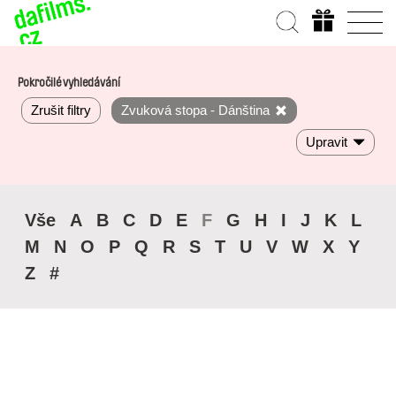
Pokročilé vyhledávání
Zrušit filtry
Zvuková stopa - Dánština
Upravit
Vše
A
B
C
D
E
F
G
H
I
J
K
L
M
N
O
P
Q
R
S
T
U
V
W
X
Y
Z
#