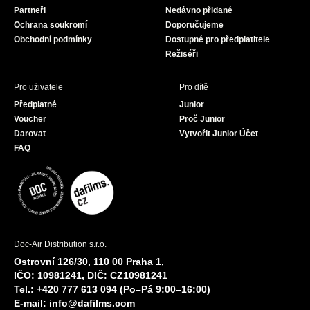
Partneři
Nedávno přidané
k
a
Ochrana soukromí
Doporučujeme
m
Obchodní podmínky
Dostupné pro předplatitele
Režiséři
Pro uživatele
Pro dítě
Předplatné
Junior
Voucher
Proč Junior
Darovat
Vytvořit Junior Účet
FAQ
Doc-Air Distribution s.r.o.
Ostrovní 126/30, 110 00 Praha 1,
IČO: 10981241, DIČ: CZ10981241
Tel.: +420 777 613 094 (Po–Pá 9:00–16:00)
E-mail:
info@dafilms.com