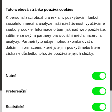
Tato webová stránka používá cookies
K personalizaci obsahu a reklam, poskytování funkcí
sociálních médií a analýze naší návštěvnosti využíváme
CPH:DOX
Doclisboa
Millennium Docs
DOK Leipzig
soubory cookie. Informace o tom, jak náš web používáte,
Against Gravity
sdílíme se svými partnery pro sociální média, inzerci a
analýzy. Partneři tyto údaje mohou zkombinovat s
dalšími informacemi, které jste jim poskytli nebo které
získali v důsledku toho, že používáte jejich služby.
Výběr
FIDMarseille
MFDF Ji.hlava
Visions du Réel
Nutné
souhlasu
Preferenční
Chcete být pravidelně informováni o našem
Statistické
filmovém programu?