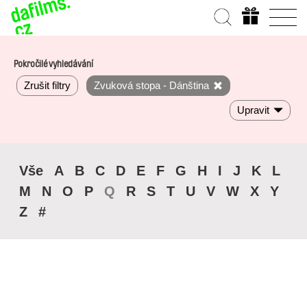
Pokročilé vyhledávání
Zrušit filtry
Zvuková stopa - Dánština
Upravit
Vše
A
B
C
D
E
F
G
H
I
J
K
L
M
N
O
P
Q
R
S
T
U
V
W
X
Y
Z
#