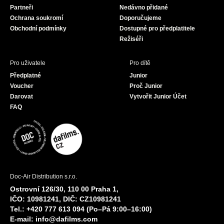
Partneři
Nedávno přidané
k
a
Ochrana soukromí
Doporučujeme
m
Obchodní podmínky
Dostupné pro předplatitele
Režiséři
Pro uživatele
Pro dítě
Předplatné
Junior
Voucher
Proč Junior
Darovat
Vytvořit Junior Účet
FAQ
Doc-Air Distribution s.r.o.
Ostrovní 126/30, 110 00 Praha 1,
IČO: 10981241, DIČ: CZ10981241
Tel.: +420 777 613 094 (Po–Pá 9:00–16:00)
E-mail:
info@dafilms.com