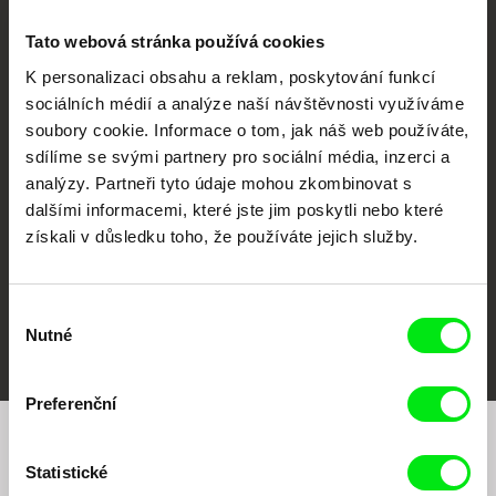
Tato webová stránka používá cookies
K personalizaci obsahu a reklam, poskytování funkcí
sociálních médií a analýze naší návštěvnosti využíváme
CPH:DOX
Doclisboa
Millennium Docs
DOK Leipzig
soubory cookie. Informace o tom, jak náš web používáte,
Against Gravity
sdílíme se svými partnery pro sociální média, inzerci a
analýzy. Partneři tyto údaje mohou zkombinovat s
dalšími informacemi, které jste jim poskytli nebo které
získali v důsledku toho, že používáte jejich služby.
Výběr
FIDMarseille
MFDF Ji.hlava
Visions du Réel
Nutné
souhlasu
Preferenční
Chcete být pravidelně informováni o našem
Statistické
filmovém programu?