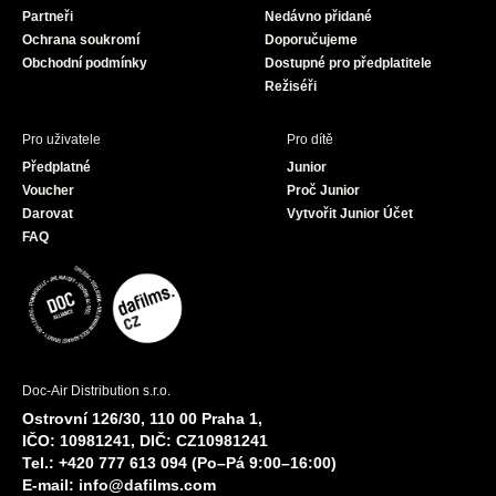
Partneři
Nedávno přidané
k
a
Ochrana soukromí
Doporučujeme
m
Obchodní podmínky
Dostupné pro předplatitele
Režiséři
Pro uživatele
Pro dítě
Předplatné
Junior
Voucher
Proč Junior
Darovat
Vytvořit Junior Účet
FAQ
Doc-Air Distribution s.r.o.
Ostrovní 126/30, 110 00 Praha 1,
IČO: 10981241, DIČ: CZ10981241
Tel.: +420 777 613 094 (Po–Pá 9:00–16:00)
E-mail:
info@dafilms.com