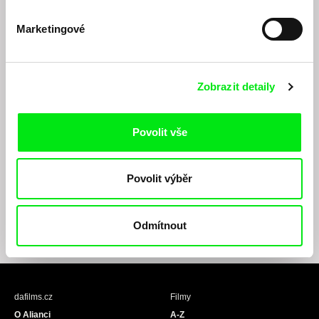
Marketingové
Zobrazit detaily
Odesláním registrace k Newsletteru souhlasím se zasíláním obchodních sdělení
Povolit vše
elektronickými prostředky a souvisejícím zpracováním osobních údajů pro účely
zasílání Newsletteru Doc-Air Distribution s.r.o. a potvrzuji, že jsem si přečetl(a)
Zásady zpracování osobních údajů
, textu rozumím a souhlasím s ním, přičemž
Povolit výběr
beru na vědomí práva zde uvedená, zejména právo na námitky proti provádění
přímého marketingu.
Odmítnout
F
I
Y
a
n
o
c
s
u
e
t
T
b
a
u
dafilms.cz
Filmy
o
g
b
O Alianci
A-Z
o
r
e