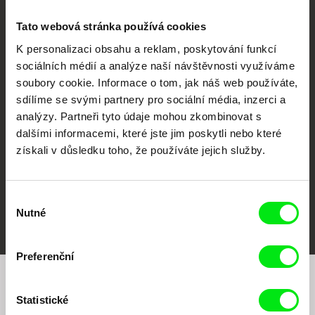
Tato webová stránka používá cookies
K personalizaci obsahu a reklam, poskytování funkcí
sociálních médií a analýze naší návštěvnosti využíváme
CPH:DOX
Doclisboa
Millennium Docs
DOK Leipzig
soubory cookie. Informace o tom, jak náš web používáte,
Against Gravity
sdílíme se svými partnery pro sociální média, inzerci a
analýzy. Partneři tyto údaje mohou zkombinovat s
dalšími informacemi, které jste jim poskytli nebo které
získali v důsledku toho, že používáte jejich služby.
Výběr
FIDMarseille
MFDF Ji.hlava
Visions du Réel
Nutné
souhlasu
Preferenční
Chcete být pravidelně informováni o našem
Statistické
filmovém programu?