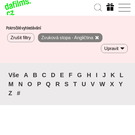
Pokročilé vyhledávání
Zrušit filtry
Zvuková stopa - Angličtina
Upravit
Vše
A
B
C
D
E
F
G
H
I
J
K
L
M
N
O
P
Q
R
S
T
U
V
W
X
Y
Z
#