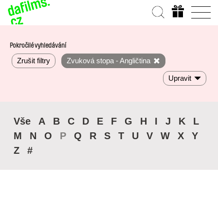
Pokročilé vyhledávání
Zrušit filtry
Zvuková stopa - Angličtina
Upravit
Vše
A
B
C
D
E
F
G
H
I
J
K
L
M
N
O
P
Q
R
S
T
U
V
W
X
Y
Z
#