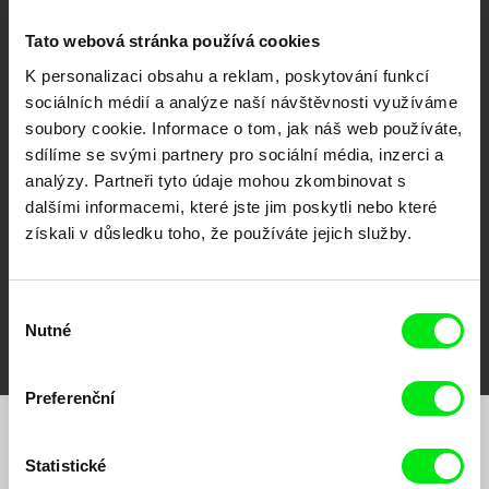
Tato webová stránka používá cookies
K personalizaci obsahu a reklam, poskytování funkcí
sociálních médií a analýze naší návštěvnosti využíváme
CPH:DOX
Doclisboa
Millennium Docs
DOK Leipzig
soubory cookie. Informace o tom, jak náš web používáte,
Against Gravity
sdílíme se svými partnery pro sociální média, inzerci a
analýzy. Partneři tyto údaje mohou zkombinovat s
dalšími informacemi, které jste jim poskytli nebo které
získali v důsledku toho, že používáte jejich služby.
Výběr
FIDMarseille
MFDF Ji.hlava
Visions du Réel
Nutné
souhlasu
Preferenční
Chcete být pravidelně informováni o našem
Statistické
filmovém programu?