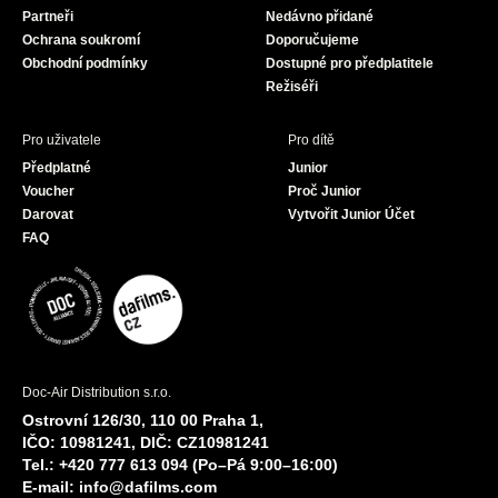
Partneři
Nedávno přidané
k
a
Ochrana soukromí
Doporučujeme
m
Obchodní podmínky
Dostupné pro předplatitele
Režiséři
Pro uživatele
Pro dítě
Předplatné
Junior
Voucher
Proč Junior
Darovat
Vytvořit Junior Účet
FAQ
Doc-Air Distribution s.r.o.
Ostrovní 126/30, 110 00 Praha 1,
IČO: 10981241, DIČ: CZ10981241
Tel.: +420 777 613 094 (Po–Pá 9:00–16:00)
E-mail:
info@dafilms.com