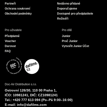
Partneři
Nedávno přidané
k
a
Ochrana soukromí
Doporučujeme
m
Obchodní podmínky
Dostupné pro předplatitele
Režiséři
Pro uživatele
Pro dítě
Předplatné
Junior
Voucher
Proč Junior
Darovat
Vytvořit Junior Účet
FAQ
Doc-Air Distribution s.r.o.
Ostrovní 126/30, 110 00 Praha 1,
IČO: 10981241, DIČ: CZ10981241
Tel.: +420 777 613 094 (Po–Pá 9:00–16:00)
E-mail:
info@dafilms.com