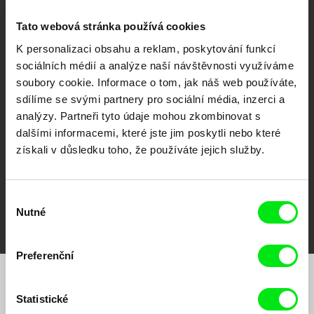
Tato webová stránka používá cookies
K personalizaci obsahu a reklam, poskytování funkcí
sociálních médií a analýze naší návštěvnosti využíváme
CPH:DOX
Doclisboa
Millennium Docs
DOK Leipzig
soubory cookie. Informace o tom, jak náš web používáte,
Against Gravity
sdílíme se svými partnery pro sociální média, inzerci a
analýzy. Partneři tyto údaje mohou zkombinovat s
dalšími informacemi, které jste jim poskytli nebo které
získali v důsledku toho, že používáte jejich služby.
Výběr
FIDMarseille
MFDF Ji.hlava
Visions du Réel
Nutné
souhlasu
Preferenční
Chcete být pravidelně informováni o našem
Statistické
filmovém programu?