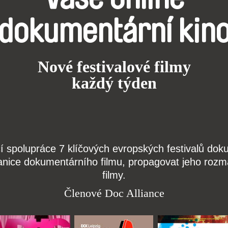
dokumentární kin
Nové festivalové filmy
každý týden
čí spolupráce 7 klíčových evropských festivalů do
anice dokumentárního filmu, propagovat jeho rozma
filmy.
Členové Doc Alliance