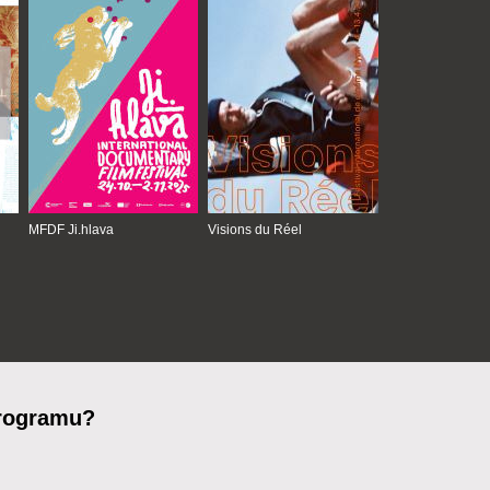
MFDF Ji.hlava
Visions du Réel
programu?