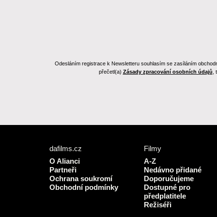
Odesláním registrace k Newsletteru souhlasím se zasíláním obchodních
přečetl(a)
Zásady zpracování osobních údajů
,
dafilms.cz
Filmy
O Alianci
A-Z
Partneři
Nedávno přidané
Ochrana soukromí
Doporučujeme
Obchodní podmínky
Dostupné pro
předplatitele
Režiséři