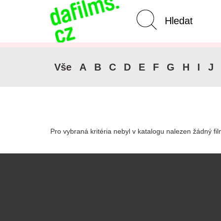
Pokročilé vyhledávání
Zrušit 
Vše
A
B
C
D
E
F
G
H
I
J
Pro vybraná kritéria nebyl v katalogu nalezen žádný fil