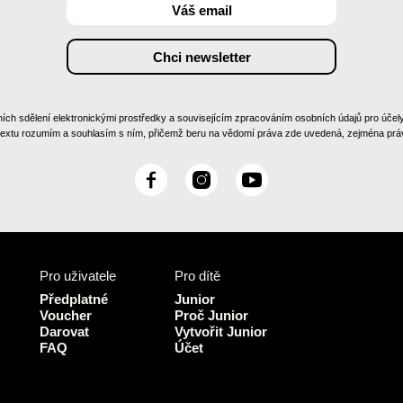
 sdělení elektronickými prostředky a souvisejícím zpracováním osobních údajů pro účely zas
 textu rozumím a souhlasím s ním, přičemž beru na vědomí práva zde uvedená, zejména práv
F
I
Y
a
n
o
c
s
u
e
t
T
b
a
u
Pro uživatele
Pro dítě
o
g
b
o
r
e
Předplatné
Junior
k
a
Voucher
Proč Junior
Darovat
Vytvořit Junior
m
FAQ
Účet