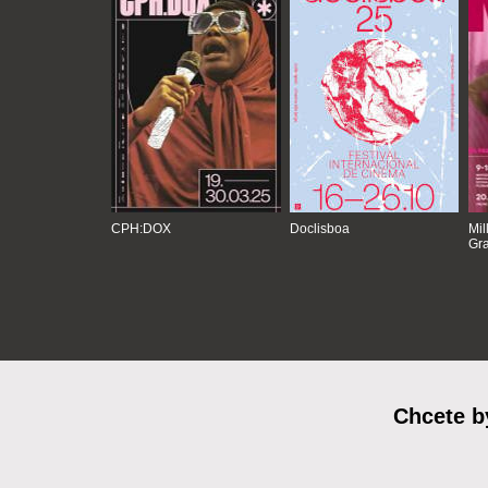
CPH:DOX
Doclisboa
Mil
Gra
Chcete b