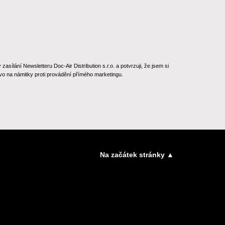
ílání Newsletteru Doc-Air Distribution s.r.o. a potvrzuji, že jsem si
o na námitky proti provádění přímého marketingu.
Na začátek stránky ▲