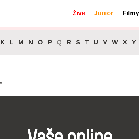
Živě
Junior
Filmy
filtry
Zvuková stopa - Hindština
K
L
M
N
O
P
Q
R
S
T
U
V
W
X
Y
m.
Vaše online