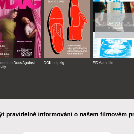
lennium Docs Against
DOK Leipzig
FIDMarseille
vity
ýt pravidelně informováni o našem filmovém 