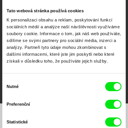
Tato webová stránka používá cookies
K personalizaci obsahu a reklam, poskytování funkcí
sociálních médií a analýze naší návštěvnosti využíváme
CPH:DOX
Doclisboa
Millennium Docs
DOK Leipzig
soubory cookie. Informace o tom, jak náš web používáte,
Against Gravity
sdílíme se svými partnery pro sociální média, inzerci a
analýzy. Partneři tyto údaje mohou zkombinovat s
dalšími informacemi, které jste jim poskytli nebo které
získali v důsledku toho, že používáte jejich služby.
Výběr
FIDMarseille
MFDF Ji.hlava
Visions du Réel
Nutné
souhlasu
Preferenční
Chcete být pravidelně informováni o našem
Statistické
filmovém programu?