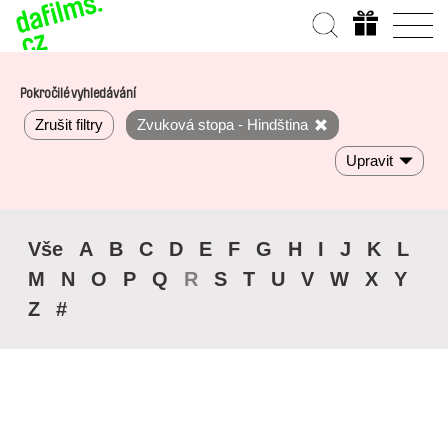
Pokročilé vyhledávání
Zrušit filtry
Zvuková stopa - Hindština
Upravit
Vše
A
B
C
D
E
F
G
H
I
J
K
L
M
N
O
P
Q
R
S
T
U
V
W
X
Y
Z
#