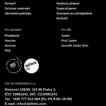
Partneři
Nedávno přidané
k
a
Ochrana soukromí
Doporučujeme
m
Obchodní podmínky
Dostupné pro předplatitele
Režiséři
Pro uživatele
Pro dítě
Předplatné
Junior
Voucher
Proč Junior
Darovat
Vytvořit Junior Účet
FAQ
Doc-Air Distribution s.r.o.
Ostrovní 126/30, 110 00 Praha 1,
IČO: 10981241, DIČ: CZ10981241
Tel.: +420 777 613 094 (Po–Pá 9:00–16:00)
E-mail:
info@dafilms.com