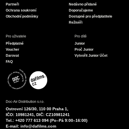
Partneři
Nedávno přidané
k
a
Ochrana soukromí
Doporučujeme
m
Obchodní podmínky
Dostupné pro předplatitele
Režiséři
Pro uživatele
Pro dítě
Předplatné
Junior
Voucher
Proč Junior
Darovat
Vytvořit Junior Účet
FAQ
Doc-Air Distribution s.r.o.
Ostrovní 126/30, 110 00 Praha 1,
IČO: 10981241, DIČ: CZ10981241
Tel.: +420 777 613 094 (Po–Pá 9:00–16:00)
E-mail:
info@dafilms.com