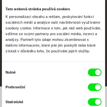
Tato webová stránka používá cookies
K personalizaci obsahu a reklam, poskytování funkcí
sociálních médií a analýze naší návštěvnosti využíváme
CPH:DOX
Doclisboa
Millennium Docs
DOK Leipzig
soubory cookie. Informace o tom, jak náš web používáte,
Against Gravity
sdílíme se svými partnery pro sociální média, inzerci a
analýzy. Partneři tyto údaje mohou zkombinovat s
dalšími informacemi, které jste jim poskytli nebo které
získali v důsledku toho, že používáte jejich služby.
Výběr
FIDMarseille
MFDF Ji.hlava
Visions du Réel
Nutné
souhlasu
Preferenční
Chcete být pravidelně informováni o našem
Statistické
filmovém programu?