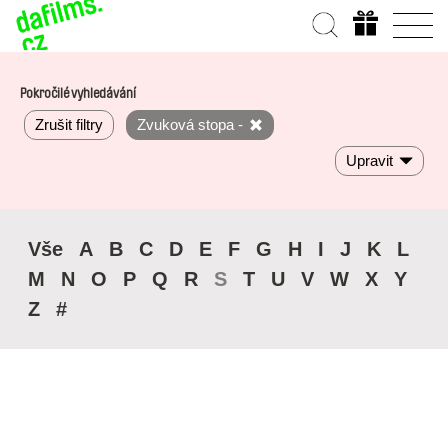
Pokročilé vyhledávání
Zrušit filtry
Zvuková stopa -
Upravit
Vše
A
B
C
D
E
F
G
H
I
J
K
L
M
N
O
P
Q
R
S
T
U
V
W
X
Y
Z
#