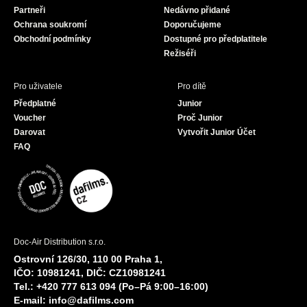
Partneři
Nedávno přidané
k
a
Ochrana soukromí
Doporučujeme
m
Obchodní podmínky
Dostupné pro předplatitele
Režiséři
Pro uživatele
Pro dítě
Předplatné
Junior
Voucher
Proč Junior
Darovat
Vytvořit Junior Účet
FAQ
Doc-Air Distribution s.r.o.
Ostrovní 126/30, 110 00 Praha 1,
IČO: 10981241, DIČ: CZ10981241
Tel.: +420 777 613 094 (Po–Pá 9:00–16:00)
E-mail:
info@dafilms.com