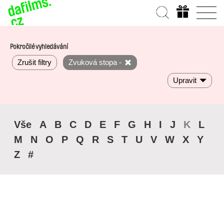
Pokročilé vyhledávání
Zrušit filtry
Zvuková stopa -
Upravit
Vše
A
B
C
D
E
F
G
H
I
J
K
L
M
N
O
P
Q
R
S
T
U
V
W
X
Y
Z
#