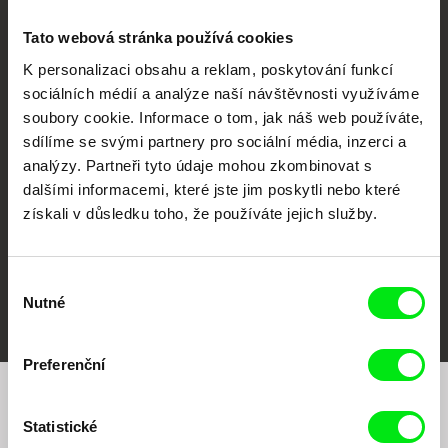
Tato webová stránka používá cookies
K personalizaci obsahu a reklam, poskytování funkcí
sociálních médií a analýze naší návštěvnosti využíváme
CPH:DOX
Doclisboa
Millennium Docs
DOK Leipzig
soubory cookie. Informace o tom, jak náš web používáte,
Against Gravity
sdílíme se svými partnery pro sociální média, inzerci a
analýzy. Partneři tyto údaje mohou zkombinovat s
dalšími informacemi, které jste jim poskytli nebo které
získali v důsledku toho, že používáte jejich služby.
Výběr
FIDMarseille
MFDF Ji.hlava
Visions du Réel
Nutné
souhlasu
Preferenční
Chcete být pravidelně informováni o našem
Statistické
filmovém programu?