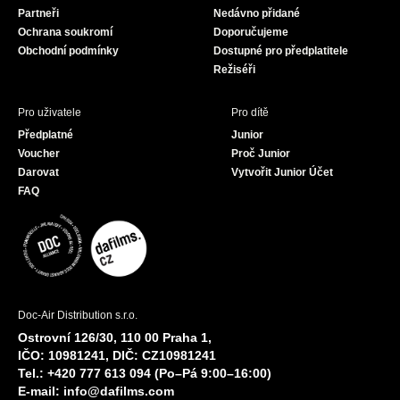
Partneři
Nedávno přidané
k
a
Ochrana soukromí
Doporučujeme
m
Obchodní podmínky
Dostupné pro předplatitele
Režiséři
Pro uživatele
Pro dítě
Předplatné
Junior
Voucher
Proč Junior
Darovat
Vytvořit Junior Účet
FAQ
Doc-Air Distribution s.r.o.
Ostrovní 126/30, 110 00 Praha 1,
IČO: 10981241, DIČ: CZ10981241
Tel.: +420 777 613 094 (Po–Pá 9:00–16:00)
E-mail:
info@dafilms.com