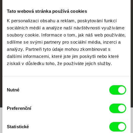
Tato webová stránka používá cookies
K personalizaci obsahu a reklam, poskytování funkcí
sociálních médií a analýze naší návštěvnosti využíváme
CPH:DOX
Doclisboa
Millennium Docs
DOK Leipzig
soubory cookie. Informace o tom, jak náš web používáte,
Against Gravity
sdílíme se svými partnery pro sociální média, inzerci a
analýzy. Partneři tyto údaje mohou zkombinovat s
dalšími informacemi, které jste jim poskytli nebo které
získali v důsledku toho, že používáte jejich služby.
Výběr
FIDMarseille
MFDF Ji.hlava
Visions du Réel
Nutné
souhlasu
Preferenční
Chcete být pravidelně informováni o našem
Statistické
filmovém programu?