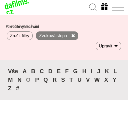
Pokročilé vyhledávání
Zrušit filtry
Zvuková stopa -
Upravit
Vše
A
B
C
D
E
F
G
H
I
J
K
L
M
N
O
P
Q
R
S
T
U
V
W
X
Y
Z
#