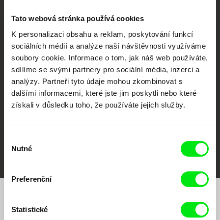
Tato webová stránka používá cookies
K personalizaci obsahu a reklam, poskytování funkcí
sociálních médií a analýze naší návštěvnosti využíváme
CPH:DOX
Doclisboa
Millennium Docs
DOK Leipzig
soubory cookie. Informace o tom, jak náš web používáte,
Against Gravity
sdílíme se svými partnery pro sociální média, inzerci a
analýzy. Partneři tyto údaje mohou zkombinovat s
dalšími informacemi, které jste jim poskytli nebo které
získali v důsledku toho, že používáte jejich služby.
Výběr
FIDMarseille
MFDF Ji.hlava
Visions du Réel
Nutné
souhlasu
Preferenční
Chcete být pravidelně informováni o našem
Statistické
filmovém programu?