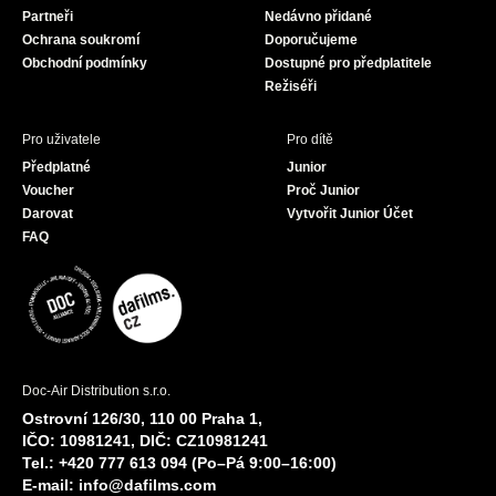
Partneři
Nedávno přidané
k
a
Ochrana soukromí
Doporučujeme
m
Obchodní podmínky
Dostupné pro předplatitele
Režiséři
Pro uživatele
Pro dítě
Předplatné
Junior
Voucher
Proč Junior
Darovat
Vytvořit Junior Účet
FAQ
Doc-Air Distribution s.r.o.
Ostrovní 126/30, 110 00 Praha 1,
IČO: 10981241, DIČ: CZ10981241
Tel.: +420 777 613 094 (Po–Pá 9:00–16:00)
E-mail:
info@dafilms.com