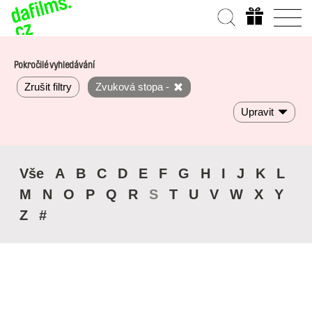
Pokročilé vyhledávání
Zrušit filtry
Zvuková stopa -
Upravit
Vše
A
B
C
D
E
F
G
H
I
J
K
L
M
N
O
P
Q
R
S
T
U
V
W
X
Y
Z
#