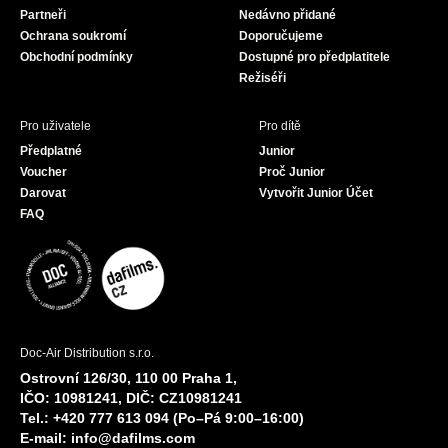
Partneři
Nedávno přidané
k
a
Ochrana soukromí
Doporučujeme
m
Obchodní podmínky
Dostupné pro předplatitele
Režiséři
Pro uživatele
Pro dítě
Předplatné
Junior
Voucher
Proč Junior
Darovat
Vytvořit Junior Účet
FAQ
Doc-Air Distribution s.r.o.
Ostrovní 126/30, 110 00 Praha 1,
IČO: 10981241, DIČ: CZ10981241
Tel.: +420 777 613 094 (Po–Pá 9:00–16:00)
E-mail:
info@dafilms.com