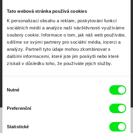
Tato webová stránka používá cookies
K personalizaci obsahu a reklam, poskytování funkcí
sociálních médií a analýze naší návštěvnosti využíváme
CPH:DOX
Doclisboa
Millennium Docs
DOK Leipzig
soubory cookie. Informace o tom, jak náš web používáte,
Against Gravity
sdílíme se svými partnery pro sociální média, inzerci a
analýzy. Partneři tyto údaje mohou zkombinovat s
dalšími informacemi, které jste jim poskytli nebo které
získali v důsledku toho, že používáte jejich služby.
Výběr
FIDMarseille
MFDF Ji.hlava
Visions du Réel
Nutné
souhlasu
Preferenční
Chcete být pravidelně informováni o našem
Statistické
filmovém programu?