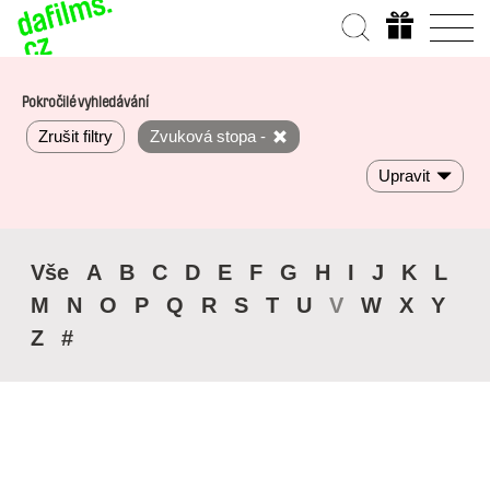
Pokročilé vyhledávání
Zrušit filtry
Zvuková stopa -
Upravit
Vše
A
B
C
D
E
F
G
H
I
J
K
L
M
N
O
P
Q
R
S
T
U
V
W
X
Y
Z
#