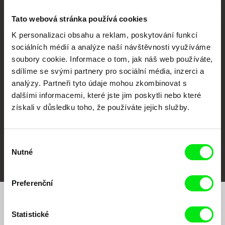
Tato webová stránka používá cookies
K personalizaci obsahu a reklam, poskytování funkcí
sociálních médií a analýze naší návštěvnosti využíváme
CPH:DOX
Doclisboa
Millennium Docs
DOK Leipzig
soubory cookie. Informace o tom, jak náš web používáte,
Against Gravity
sdílíme se svými partnery pro sociální média, inzerci a
analýzy. Partneři tyto údaje mohou zkombinovat s
dalšími informacemi, které jste jim poskytli nebo které
získali v důsledku toho, že používáte jejich služby.
Výběr
FIDMarseille
MFDF Ji.hlava
Visions du Réel
Nutné
souhlasu
Preferenční
Chcete být pravidelně informováni o našem
Statistické
filmovém programu?