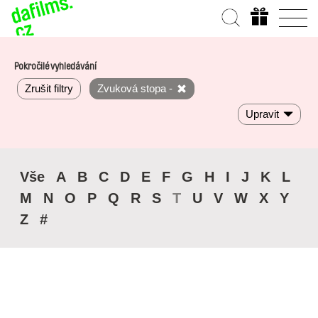
Pokročilé vyhledávání
Zrušit filtry
Zvuková stopa -
Upravit
Vše
A
B
C
D
E
F
G
H
I
J
K
L
M
N
O
P
Q
R
S
T
U
V
W
X
Y
Z
#