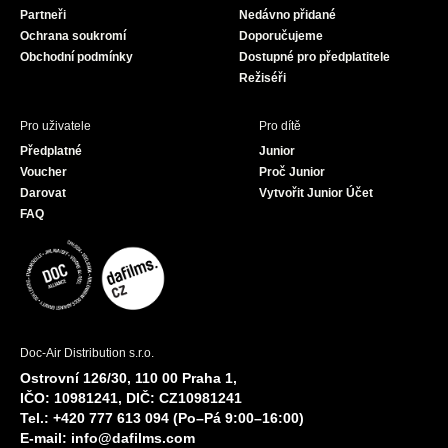
Partneři
Nedávno přidané
k
a
Ochrana soukromí
Doporučujeme
m
Obchodní podmínky
Dostupné pro předplatitele
Režiséři
Pro uživatele
Pro dítě
Předplatné
Junior
Voucher
Proč Junior
Darovat
Vytvořit Junior Účet
FAQ
Doc-Air Distribution s.r.o.
Ostrovní 126/30, 110 00 Praha 1,
IČO: 10981241, DIČ: CZ10981241
Tel.: +420 777 613 094 (Po–Pá 9:00–16:00)
E-mail:
info@dafilms.com