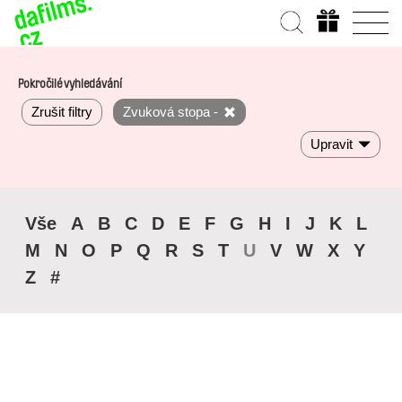
Pokročilé vyhledávání
Zrušit filtry
Zvuková stopa -
Upravit
Vše
A
B
C
D
E
F
G
H
I
J
K
L
M
N
O
P
Q
R
S
T
U
V
W
X
Y
Z
#