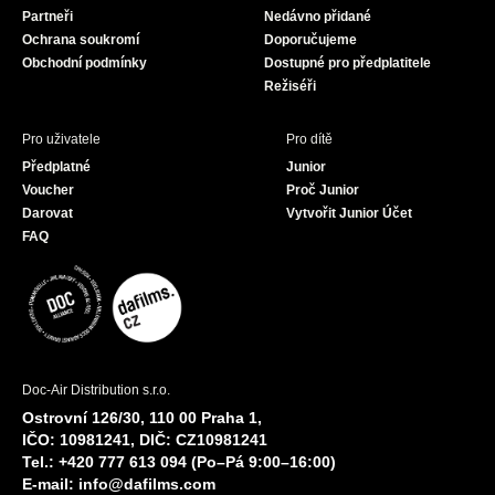
Partneři
Nedávno přidané
k
a
Ochrana soukromí
Doporučujeme
m
Obchodní podmínky
Dostupné pro předplatitele
Režiséři
Pro uživatele
Pro dítě
Předplatné
Junior
Voucher
Proč Junior
Darovat
Vytvořit Junior Účet
FAQ
Doc-Air Distribution s.r.o.
Ostrovní 126/30, 110 00 Praha 1,
IČO: 10981241, DIČ: CZ10981241
Tel.: +420 777 613 094 (Po–Pá 9:00–16:00)
E-mail:
info@dafilms.com