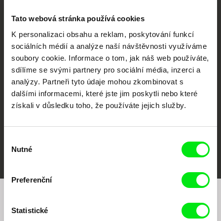
Tato webová stránka používá cookies
K personalizaci obsahu a reklam, poskytování funkcí
sociálních médií a analýze naší návštěvnosti využíváme
CPH:DOX
Doclisboa
Millennium Docs
DOK Leipzig
soubory cookie. Informace o tom, jak náš web používáte,
Against Gravity
sdílíme se svými partnery pro sociální média, inzerci a
analýzy. Partneři tyto údaje mohou zkombinovat s
dalšími informacemi, které jste jim poskytli nebo které
získali v důsledku toho, že používáte jejich služby.
Výběr
FIDMarseille
MFDF Ji.hlava
Visions du Réel
Nutné
souhlasu
Preferenční
Chcete být pravidelně informováni o našem
Statistické
filmovém programu?