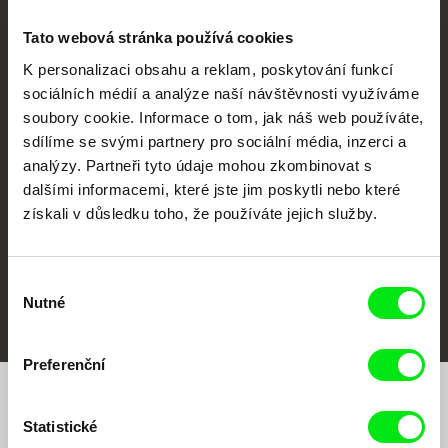
Tato webová stránka používá cookies
K personalizaci obsahu a reklam, poskytování funkcí
sociálních médií a analýze naší návštěvnosti využíváme
CPH:DOX
Doclisboa
Millennium Docs
DOK Leipzig
soubory cookie. Informace o tom, jak náš web používáte,
Against Gravity
sdílíme se svými partnery pro sociální média, inzerci a
analýzy. Partneři tyto údaje mohou zkombinovat s
dalšími informacemi, které jste jim poskytli nebo které
získali v důsledku toho, že používáte jejich služby.
Výběr
FIDMarseille
MFDF Ji.hlava
Visions du Réel
Nutné
souhlasu
Preferenční
Chcete být pravidelně informováni o našem
Statistické
filmovém programu?