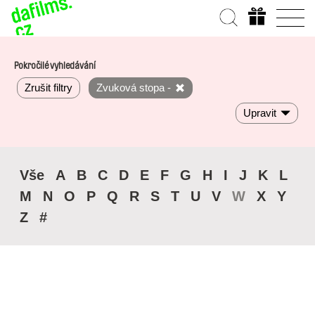
Pokročilé vyhledávání
Zrušit filtry
Zvuková stopa -
Upravit
Vše
A
B
C
D
E
F
G
H
I
J
K
L
M
N
O
P
Q
R
S
T
U
V
W
X
Y
Z
#