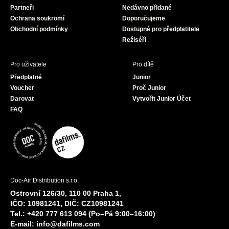
Partneři
Nedávno přidané
k
a
Ochrana soukromí
Doporučujeme
m
Obchodní podmínky
Dostupné pro předplatitele
Režiséři
Pro uživatele
Pro dítě
Předplatné
Junior
Voucher
Proč Junior
Darovat
Vytvořit Junior Účet
FAQ
Doc-Air Distribution s.r.o.
Ostrovní 126/30, 110 00 Praha 1,
IČO: 10981241, DIČ: CZ10981241
Tel.: +420 777 613 094 (Po–Pá 9:00–16:00)
E-mail:
info@dafilms.com