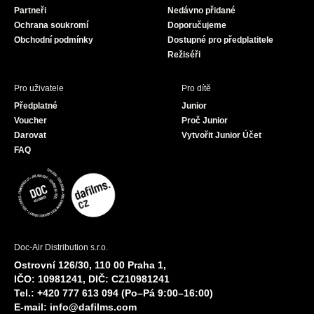
Partneři
Nedávno přidané
k
a
Ochrana soukromí
Doporučujeme
m
Obchodní podmínky
Dostupné pro předplatitele
Režiséři
Pro uživatele
Pro dítě
Předplatné
Junior
Voucher
Proč Junior
Darovat
Vytvořit Junior Účet
FAQ
Doc-Air Distribution s.r.o.
Ostrovní 126/30, 110 00 Praha 1,
IČO: 10981241, DIČ: CZ10981241
Tel.: +420 777 613 094 (Po–Pá 9:00–16:00)
E-mail:
info@dafilms.com