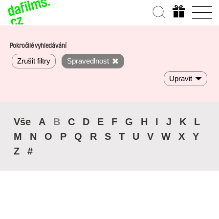
Pokročilé vyhledávání
Zrušit filtry
Spravedlnost
Upravit
Vše
A
B
C
D
E
F
G
H
I
J
K
L
M
N
O
P
Q
R
S
T
U
V
W
X
Y
Z
#