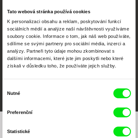
Tato webová stránka používá cookies
K personalizaci obsahu a reklam, poskytování funkcí
sociálních médií a analýze naší návštěvnosti využíváme
CPH:DOX
Doclisboa
Millennium Docs
DOK Leipzig
soubory cookie. Informace o tom, jak náš web používáte,
Against Gravity
sdílíme se svými partnery pro sociální média, inzerci a
analýzy. Partneři tyto údaje mohou zkombinovat s
dalšími informacemi, které jste jim poskytli nebo které
získali v důsledku toho, že používáte jejich služby.
Výběr
FIDMarseille
MFDF Ji.hlava
Visions du Réel
Nutné
souhlasu
Preferenční
Chcete být pravidelně informováni o našem
Statistické
filmovém programu?