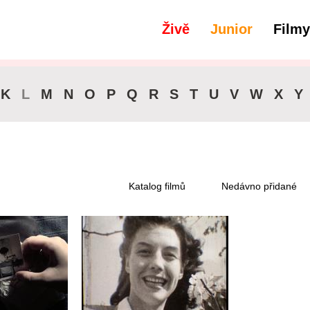
Živě
Junior
Filmy
filtry
Spravedlnost
K
L
M
N
O
P
Q
R
S
T
U
V
W
X
Y
Katalog filmů
Nedávno přidané