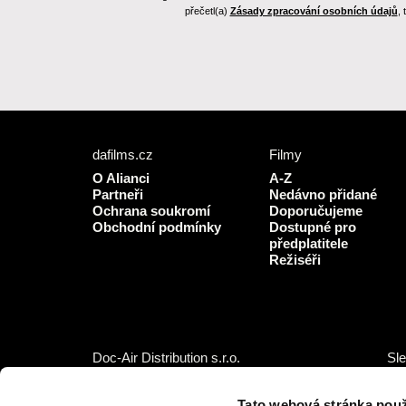
přečetl(a)
Zásady zpracování osobních údajů
,
dafilms.cz
Filmy
O Alianci
A-Z
Partneři
Nedávno přidané
Ochrana soukromí
Doporučujeme
Obchodní podmínky
Dostupné pro
předplatitele
Režiséři
Doc-Air Distribution s.r.o.
Sle
Ostrovní 126/30, 110 00 Praha 1,
IČO: 10981241, DIČ: CZ10981241
Tato webová stránka použ