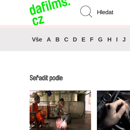
Pokročilé vyhledávání
Zrušit 
Vše
A
B
C
D
E
F
G
H
I
J
Seřadit podle