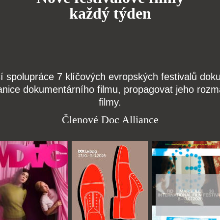
každý týden
čí spolupráce 7 klíčových evropských festivalů do
anice dokumentárního filmu, propagovat jeho rozma
filmy.
Členové Doc Alliance