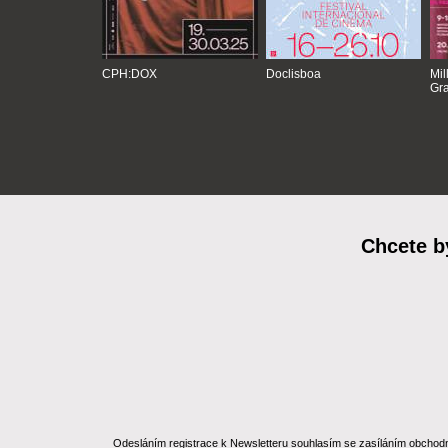
CPH:DOX
Doclisboa
Mil
Gra
Chcete b
Odesláním registrace k Newsletteru souhlasím se zasíláním obchodních