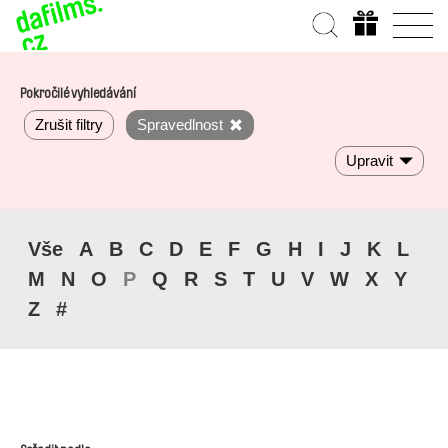
Pokročilé vyhledávání
Zrušit filtry
Spravedlnost
Upravit
Vše
A
B
C
D
E
F
G
H
I
J
K
L
M
N
O
P
Q
R
S
T
U
V
W
X
Y
Z
#