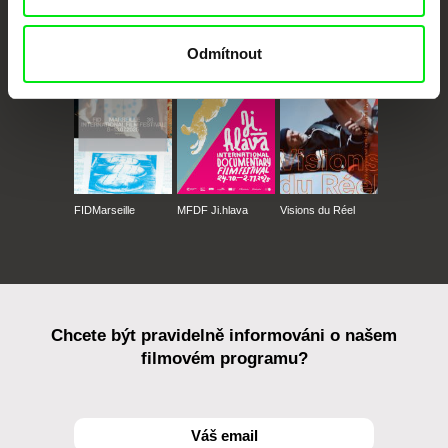
CPH:DOX
Doclisboa
Millennium Docs
DOK Leipzig
Against Gravity
Odmítnout
FIDMarseille
MFDF Ji.hlava
Visions du Réel
Chcete být pravidelně informováni o našem
filmovém programu?