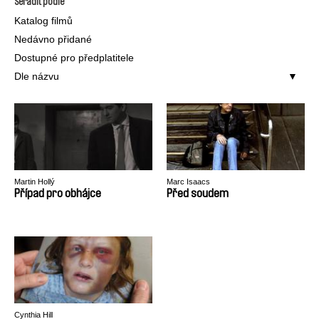
Seřadit podle
Katalog filmů
Nedávno přidané
Dostupné pro předplatitele
Dle názvu
Martin Hollý
Marc Isaacs
Případ pro obhájce
Před soudem
Cynthia Hill