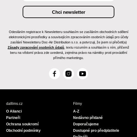
Odesláním registrace k Newsletteru souhlasím se zasíláním obchodních sdělení
elektronickými prostředky a souvisejícím zpracováním osobních údajů pro účely
zasílání Newsletteru Doc-Air Distribution s.r.o. a potvrzuji, že jsem si přečetl(a)
Zásady zpracování osobních údajů
, textu rozumím a souhlasím s ním, přičemž
beru na vědomí práva zde uvedená, zejména právo na námitky proti provádění
přímého marketingu.
F
I
Y
a
n
o
c
s
u
e
t
T
b
a
u
dafilms.cz
Filmy
o
g
b
O Alianci
A-Z
o
r
e
Partneři
Nedávno přidané
k
a
Ochrana soukromí
Doporučujeme
m
Obchodní podmínky
Dostupné pro předplatitele