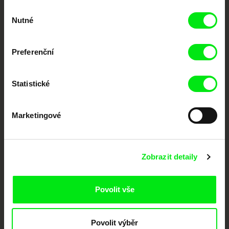
Výběr
Vaše online
Nutné
souhlasu
dokumentární kino
Preferenční
Nové festivalové filmy
každý týden
Statistické
Portál DAFilms.cz je výsledkem tvůrčí spolupráce 7 klíčových evropských
festivalů dokumentárního filmu sdružených do Doc Alliance. Naším cílem je
Marketingové
posouvat hranice dokumentárního filmu, propagovat jeho rozmanitost a
podporovat kvalitní autorské filmy.
Členové Doc Alliance
Zobrazit detaily
Povolit vše
Povolit výběr