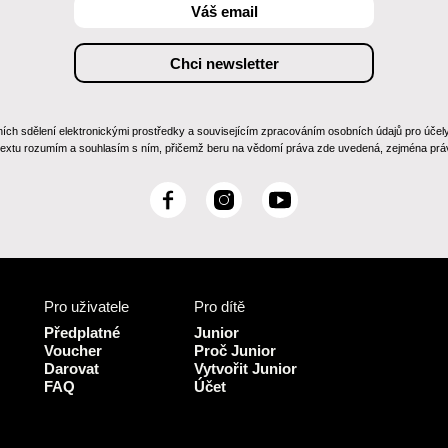
 sdělení elektronickými prostředky a souvisejícím zpracováním osobních údajů pro účely zas
 textu rozumím a souhlasím s ním, přičemž beru na vědomí práva zde uvedená, zejména práv
F
I
Y
a
n
o
c
s
u
e
t
T
b
a
u
Pro uživatele
Pro dítě
o
g
b
o
r
e
Předplatné
Junior
k
a
Voucher
Proč Junior
Darovat
Vytvořit Junior
m
FAQ
Účet