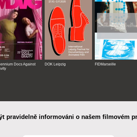
lennium Docs Against
DOK Leipzig
FIDMarseille
vity
ýt pravidelně informováni o našem filmovém 