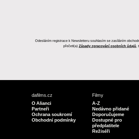
Odesláním registrace k Newsletteru souhlasím se zasíláním obchodních
přečetl(a)
Zásady zpracování osobních údajů
,
dafilms.cz
Filmy
O Alianci
A-Z
Partneři
Nedávno přidané
Ochrana soukromí
Doporučujeme
Obchodní podmínky
Dostupné pro
předplatitele
Režiséři