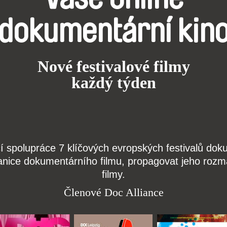
dokumentární kin
Nové festivalové filmy
každý týden
čí spolupráce 7 klíčových evropských festivalů do
anice dokumentárního filmu, propagovat jeho rozma
filmy.
Členové Doc Alliance