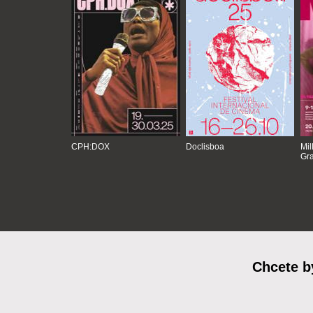
CPH:DOX
Doclisboa
Mil
Gra
Chcete b