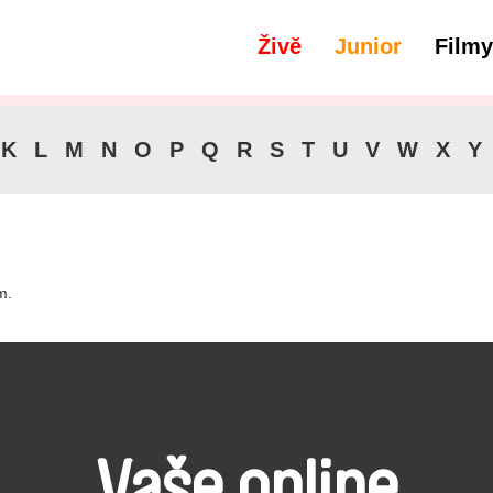
Živě
Junior
Filmy
filtry
Spravedlnost
K
L
M
N
O
P
Q
R
S
T
U
V
W
X
Y
m.
Vaše online