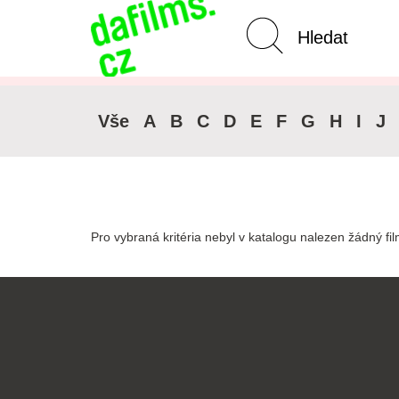
Pokročilé vyhledávání
Zrušit 
Vše
A
B
C
D
E
F
G
H
I
J
Pro vybraná kritéria nebyl v katalogu nalezen žádný fil