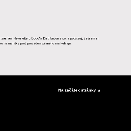
ílání Newsletteru Doc-Air Distribution s.r.o. a potvrzuji, že jsem si
o na námitky proti provádění přímého marketingu.
Na začátek stránky ▲