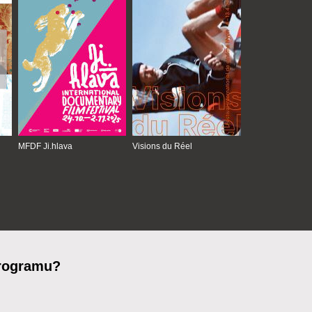
MFDF Ji.hlava
Visions du Réel
programu?